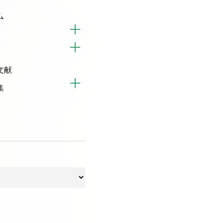
ム
文献
集