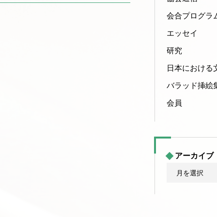
会合プログラ
エッセイ
研究
日本における
バラッド挿絵
会員
アーカイブ
ア
ー
カ
イ