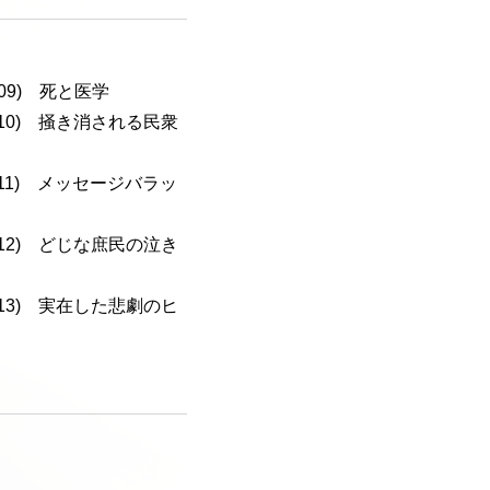
-109) 死と医学
a-110) 掻き消される民衆
a-111) メッセージバラッ
a-112) どじな庶民の泣き
a-113) 実在した悲劇のヒ