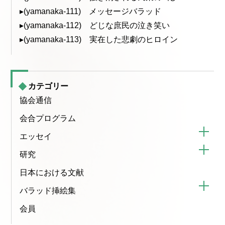
▸(yamanaka-111) メッセージバラッド
▸(yamanaka-112) どじな庶民の泣き笑い
▸(yamanaka-113) 実在した悲劇のヒロイン
カテゴリー
協会通信
会合プログラム
エッセイ
研究
日本における文献
バラッド挿絵集
会員