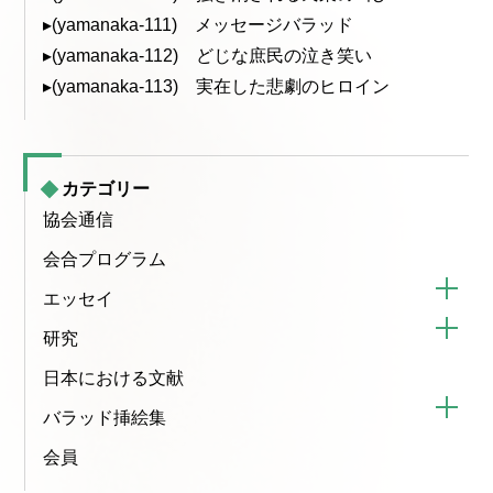
▸(yamanaka-111) メッセージバラッド
▸(yamanaka-112) どじな庶民の泣き笑い
▸(yamanaka-113) 実在した悲劇のヒロイン
カテゴリー
協会通信
会合プログラム
エッセイ
研究
日本における文献
バラッド挿絵集
会員