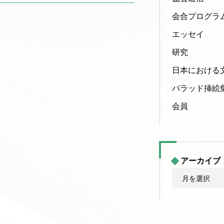
会合プログラ
エッセイ
研究
日本における
バラッド挿絵
会員
アーカイブ
ア
ー
カ
イ