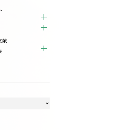
ム
文献
集