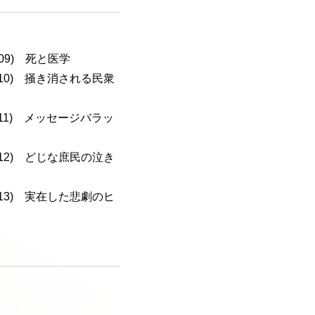
-109) 死と医学
a-110) 掻き消される民衆
a-111) メッセージバラッ
a-112) どじな庶民の泣き
a-113) 実在した悲劇のヒ