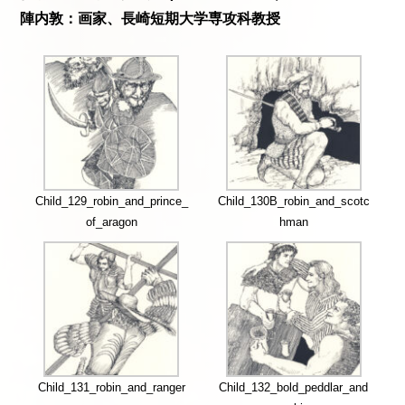
陣内敦：画家、長崎短期大学専攻科教授
Child_129_robin_and_prince_
Child_130B_robin_and_scotc
of_aragon
hman
Child_131_robin_and_ranger
Child_132_bold_peddlar_and