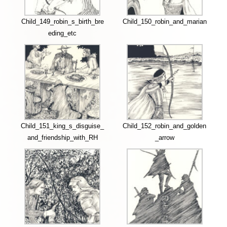
Child_149_robin_s_birth_bre
Child_150_robin_and_marian
eding_etc
Child_151_king_s_disguise_
Child_152_robin_and_golden
and_friendship_with_RH
_arrow