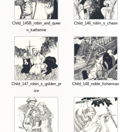
Child_145B_robin_and_quee
Child_146_robin_s_chase
n_katherine
Child_147_robin_s_golden_pr
Child_148_noble_fisherman
ize