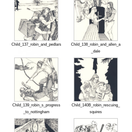
Child_137_robin_and_pedlars
Child_138_robin_and_allen_a
_dale
Child_139_robin_s_progress
Child_140B_robin_rescuing_
_to_nottingham
squires