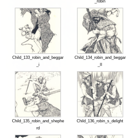
_robin
Child_133_robin_and_beggar
Child_134_robin_and_beggar
_i
_II
Child_135_robin_and_shephe
Child_136_robin_s_delight
rd