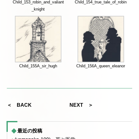
Child_153_robin_and_valiant
Child_154_true_tale_of_robin
_knight
Child_155A_sir_hugh
Child_156A_queen_eleanor
＜ BACK
NEXT ＞
最近の投稿