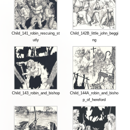
Child_141_robin_rescuing_st
Child_142B_little_john_beggi
utly
ng
Child_143_robin_and_bishop
Child_144A_robin_and_bisho
p_of_hereford