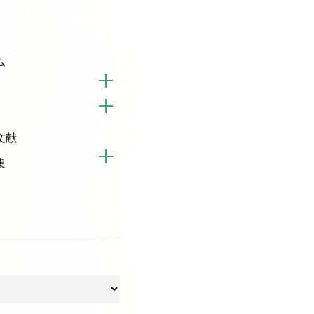
ム
文献
集