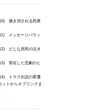
a-110) 掻き消される民衆
a-111) メッセージバラッ
a-112) どじな庶民の泣き
a-113) 実在した悲劇のヒ
a-114) トマス伝説の変遷
コットからキプリングま