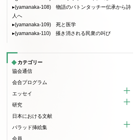
▸(yamanaka-108) 物語のバトンタッチー伝承から詩
人へ
▸(yamanaka-109) 死と医学
▸(yamanaka-110) 掻き消される民衆の叫び
カテゴリー
協会通信
会合プログラム
エッセイ
研究
日本における文献
バラッド挿絵集
会員