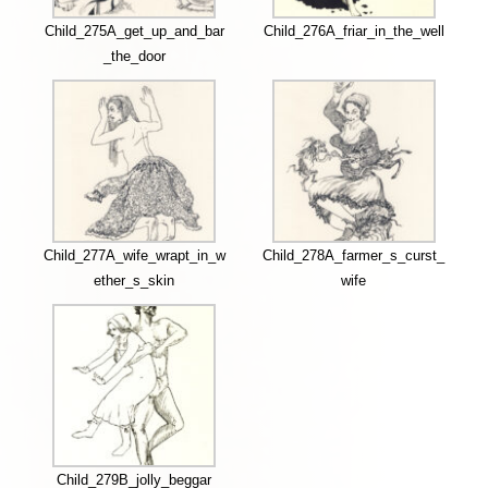
Child_275A_get_up_and_bar
Child_276A_friar_in_the_well
_the_door
Child_277A_wife_wrapt_in_w
Child_278A_farmer_s_curst_
ether_s_skin
wife
Child_279B_jolly_beggar