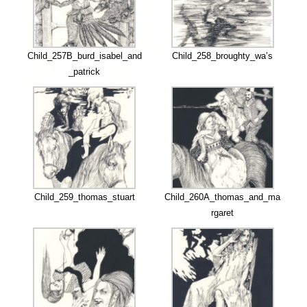
Child_257B_burd_isabel_and
Child_258_broughty_wa’s
_patrick
Child_259_thomas_stuart
Child_260A_thomas_and_ma
rgaret