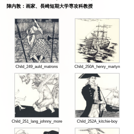
陣内敦：画家、長崎短期大学専攻科教授
Child_249_auld_matrons
Child_250A_henry_martyn
Child_251_lang_johnny_more
Child_252A_kitchie-boy