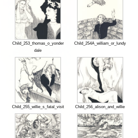
Child_253_thomas_o_yonder
Child_254A_william_or_lundy
dale
Child_255_willie_s_fatal_visit
Child_256_alison_and_willie