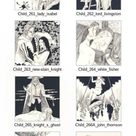
Child_261_lady_isabel
Child_262_lord_livingston
Child_263_new-slain_knight
Child_264_white_fisher
Child_265_knight_s_ghost
Child_266A_john_thomson