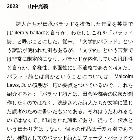
2023 山中光義
詩人たちが伝承バラッドを模倣した作品を英語で
は‘literary ballad’と言うが、わたしはこれを「バラッド
詩」と呼ぶことにした。従来、「文学的バラッド」とい
う訳語が使われた例もあるが、「文学的」という言葉で
は非常に限定的になり、バラッドが内包している汎用性
と言うか、多様性、多面性には不適格であると考えた。
バラッド詩とは何かということについては、Malcolm
Laws, Jr. の説明が一応の要点をついているので、これを
紹介すると：「バラッド詩とは、田舎や都会の民衆が創
作したものではなく、洗練された詩人たちが文学に通じ
た読者のために書いたものである。それはうたわれるも
のではなくて、印刷された詩歌であり、従って、伝承と
いう伝わり方はしない。個々の作品は千差万別である
が、種類としてのバラッド詩とはフォーク・バラッドや