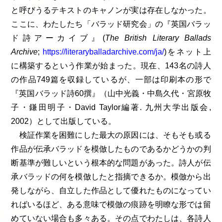
と呼びうるテキストのキャノンが実は存在しなかった。
ここに、わたしたち「バラッド研究会」の『英国バラッ
ド詩アーカイブ』(
The British Literary Ballads
Archive
;
https://literaryballadarchive.com/ja/
)をネット上
に構築するという作業が始まった。現在、143名の詩人
の作品749篇を収録しているが、一部は印刷本の形で
『英国バラッド詩60撰』（山中光義・中島久代・宮原牧
子・鎌田明子・David Taylor編著. 九州大学出版会,
2002）として出版している。
検証作業を困難にした最大の原因には、そもそも或る
作品が伝承バラッドを模倣したものであるかどうかの判
断基準が難しいという根本的な問題があった。詩人が伝
承バラッドの何を模倣したと指摘できるか。模倣から出
発しながら、自立した作品として優れたものになってい
ればいるほど、ある意味で模倣の痕跡を明瞭な形では留
めていない場合も多々ある。その点でわたしは、各詩人