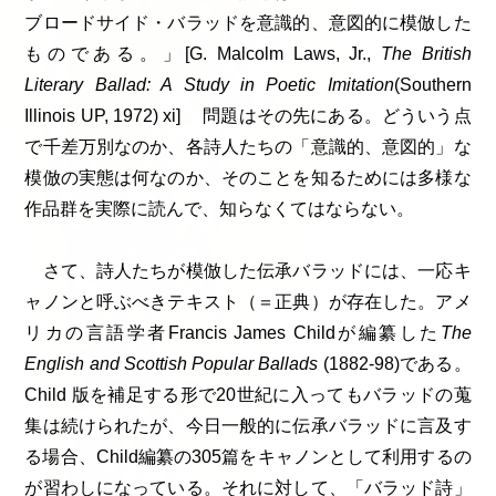
ブロードサイド・バラッドを意識的、意図的に模倣した
ものである。」[G. Malcolm Laws, Jr.,
The British
Literary Ballad: A Study in Poetic Imitation
(Southern
Illinois UP, 1972) xi] 問題はその先にある。どういう点
で千差万別なのか、各詩人たちの「意識的、意図的」な
模倣の実態は何なのか、そのことを知るためには多様な
作品群を実際に読んで、知らなくてはならない。
さて、詩人たちが模倣した伝承バラッドには、一応キ
ャノンと呼ぶべきテキスト（＝正典）が存在した。アメ
リカの言語学者Francis James Childが編纂した
The
English and Scottish Popular Ballads
(1882-98)である。
Child 版を補足する形で20世紀に入ってもバラッドの蒐
集は続けられたが、今日一般的に伝承バラッドに言及す
る場合、Child編纂の305篇をキャノンとして利用するの
が習わしになっている。それに対して、「バラッド詩」