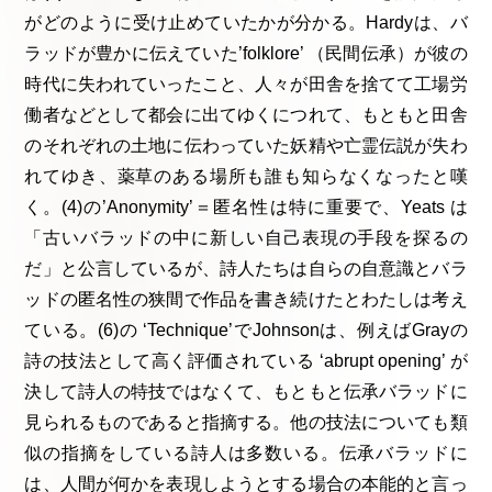
がどのように受け止めていたかが分かる。Hardyは、バ
ラッドが豊かに伝えていた’folklore’ （民間伝承）が彼の
時代に失われていったこと、人々が田舎を捨てて工場労
働者などとして都会に出てゆくにつれて、もともと田舎
のそれぞれの土地に伝わっていた妖精や亡霊伝説が失わ
れてゆき、薬草のある場所も誰も知らなくなったと嘆
く。(4)の’Anonymity’＝匿名性は特に重要で、Yeats は
「古いバラッドの中に新しい自己表現の手段を探るの
だ」と公言しているが、詩人たちは自らの自意識とバラ
ッドの匿名性の狭間で作品を書き続けたとわたしは考え
ている。(6)の ‘Technique’でJohnsonは、例えばGrayの
詩の技法として高く評価されている ‘abrupt opening’ が
決して詩人の特技ではなくて、もともと伝承バラッドに
見られるものであると指摘する。他の技法についても類
似の指摘をしている詩人は多数いる。伝承バラッドに
は、人間が何かを表現しようとする場合の本能的と言っ