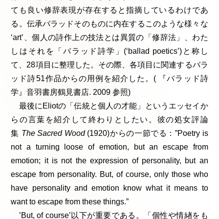
ても良い修辞表現が存在すると指摘しているわけであ
る。伝承バラッドそのものに内在するこのような様々な
‘art’、個人の詩作上の技法とは異質の「修辞法」、わた
しはそれを「バラッド詩学」(‘ballad poetics’)と称し
て、28項目に整理した。その際、各項目に関連するバラ
ッド詩51作品からの用例を紹介した。( 『バラッド詩
学』音羽書房鶴見書店. 2009 参照)
最後にEliotの「伝統と個人の才能」というエッセイか
らの言葉を紹介して終わりとしたい。彼の処女評論
集
The Sacred Wood
(1920)からの一節でる：”Poetry is
not a turning loose of emotion, but an escape from
emotion; it is not the expression of personality, but an
escape from personality. But, of course, only those who
have personality and emotion know what it means to
want to escape from these things.”
’But, of course’以下が重要である。「個性や情緖をも