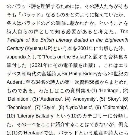
のバラッド詩を理解するためには、その詩人たちがそも
そも「バラッド」なるものをどのように捉えていたか、
各人はバラッドのどの側面に惹かれたか、ということを
詩人自らの声として知る必要があると考えた。
The
Twilight of the British Literary Ballad in the Eighteenth
Century
(Kyushu UP)という本を2001年に出版した時、
appendixとして”Poets on the Ballad”と題する資料集を
添付した（2021年にその電子版を出版）。これはエリ
ザベス朝時代の宮廷詩人Sir Philip Sidneyから20世紀の
Audenに至る34名の詩人の第一次資料56点からまとめた
ものである。わたしはこの資料集を(1) ‘Heritage’, (2)
‘Definition’, (3) ‘Audience’, (4) ‘Anonymity’, (5) ‘Story’, (6)
‘Technique’, (7) ‘Style’, (8) ‘Lyric/Music’, (9) ‘Editorship’,
(10) ‘Literary Balladry’ という10のカテゴリーに分類し
た。その一々をここに紹介することはできないが、例え
ば(1)の’Heritage’では、バラッドという遺産を詩人たち