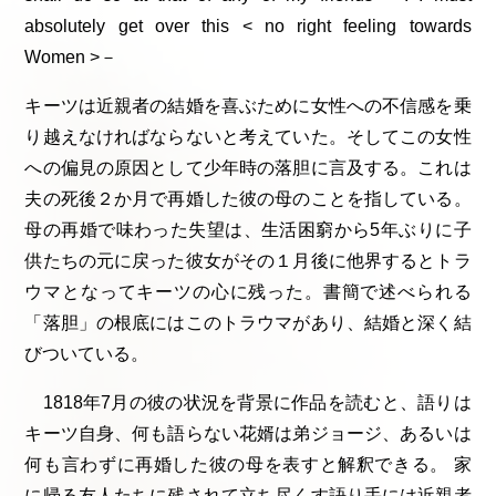
absolutely get over this < no right feeling towards
Women >－
キーツは近親者の結婚を喜ぶために女性への不信感を乗
り越えなければならないと考えていた。そしてこの女性
への偏見の原因として少年時の落胆に言及する。これは
夫の死後２か月で再婚した彼の母のことを指している。
母の再婚で味わった失望は、生活困窮から5年ぶりに子
供たちの元に戻った彼女がその１月後に他界するとトラ
ウマとなってキーツの心に残った。書簡で述べられる
「落胆」の根底にはこのトラウマがあり、結婚と深く結
びついている。
1818年7月の彼の状況を背景に作品を読むと、語りは
キーツ自身、何も語らない花婿は弟ジョージ、あるいは
何も言わずに再婚した彼の母を表すと解釈できる。 家
に帰る友人たちに残されて立ち尽くす語り手には近親者