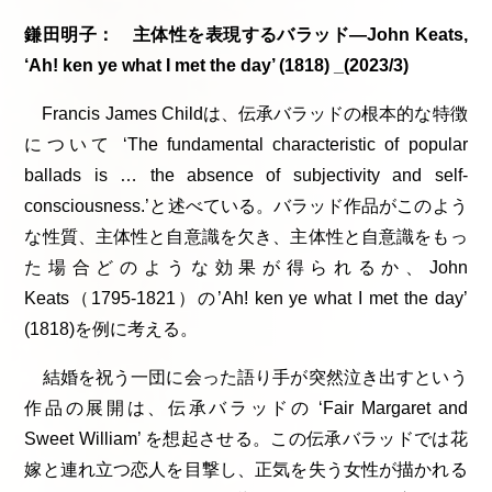
鎌田明子： 主体性を表現するバラッド―John Keats,
‘Ah! ken ye what I met the day’ (1818) _(2023/3)
Francis James Childは、伝承バラッドの根本的な特徴
について ‘The fundamental characteristic of popular
ballads is … the absence of subjectivity and self-
consciousness.’と述べている。バラッド作品がこのよう
な性質、主体性と自意識を欠き、主体性と自意識をもっ
た場合どのような効果が得られるか、John
Keats（1795-1821）の’Ah! ken ye what I met the day’
(1818)を例に考える。
結婚を祝う一団に会った語り手が突然泣き出すという
作品の展開は、伝承バラッドの ‘Fair Margaret and
Sweet William’ を想起させる。この伝承バラッドでは花
嫁と連れ立つ恋人を目撃し、正気を失う女性が描かれる