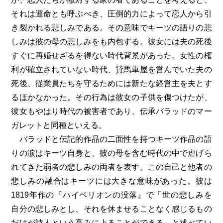
それは運命とも呼ぶべき、圧倒的力によって恋人から引
き裂かれる悲しみである。その意味でキーツの語りの悲
しみは彼の母の悲しみをも内包する。彼女には夫の死後
すぐに再婚せざるを得ない時代背景があった。女性の権
利が確立されていない時代、貸馬車屋を営んでいた夫の
死後、従業員たちを守るためには新たな経営主を夫とす
るほかなかった。その行為は彼女の子供を傷つけたが、
彼女もやはり時代の被害者であり、伝承バラッドのマー
ガレットと同種といえる。
バラッドと伝記的作品の二面性を持つキーツ作品の語
りの涙はキーツ自身と、彼の母を含む時代の中で虐げら
れてきた弱者の悲しみの両者を表す。この自己と他者の
悲しみの融合はキーツには大きな意味があった。彼は
1819年作の『ハイペリオンの没落』で「世の悲しみを
自分の悲しみとし、それを休ませることなく感じるもの
だけが詩人という高みに上ることができる」と述べてい