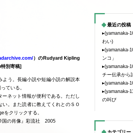
最近の投稿
▸(yamanak
わい)
▸(yamanak
ンコ」
lladarchive.com/
）のRudyard Kipling
▸(yamanak
特別寄稿]
チー伝承から
みよう。長編小説や短編小説の解説本
▸(yamanaka
困っている。
▸(yamanak
tyのインターネット情報が便利である。ただし
の叫び
ない。また読者に教えてくれとのＳＯ
epageをクリックする。
国の肖像』彩流社 2005
カテゴリー