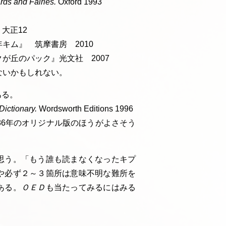
rds and Fairies.
Oxford 1993
イ
ブ
大正12
キム』 筑摩書房 2010
が丘のパック』光文社 2007
ないかもしれない。
ある。
ictionary.
Wordsworth Editions 1996
86年のオリジナル版のほうがよさそう
思う。「もう誰も読まなくなったキプ
や必ず２～３箇所は意味不明な難所を
ある。
ＯＥＤ
も当たってみるにはみる