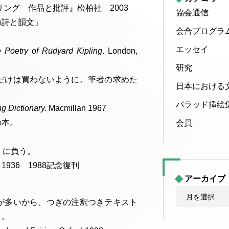
ング 作品と批評』松柏社 2003
協会通信
の詩と韻文」
会合プログラ
エッセイ
 Poetry of Rudyard Kipling
. London,
研究
だけは買わないように。筆者の求めた
日本における
。
バラッド挿絵
ng Dictionary.
Macmillan 1967
の本。
会員
４
）に負う。
36 1988記念復刊
アーカイブ
ア
が多いから、つぎの注釈つきテキスト
ー
う。
カ