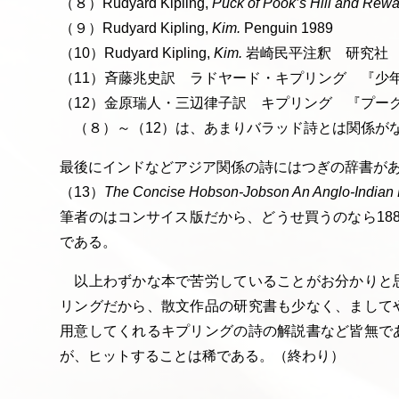
（８）Rudyard Kipling,
Puck of Pook’s Hill and Rewa
（９）Rudyard Kipling,
Kim.
Penguin 1989
（10）Rudyard Kipling,
Kim.
岩崎民平注釈 研究社 
（11）斉藤兆史訳 ラドヤード・キプリング 『少年
（12）金原瑞人・三辺律子訳 キプリング 『プーク
（８）～（12）は、あまりバラッド詩とは関係が
最後にインドなどアジア関係の詩にはつぎの辞書が
（13）
The Concise Hobson-Jobson An Anglo-Indian D
筆者のはコンサイス版だから、どうせ買うのなら18
である。
以上わずかな本で苦労していることがお分かりと
リングだから、散文作品の研究書も少なく、まして
用意してくれるキプリングの詩の解説書など皆無で
が、ヒットすることは稀である。（終わり）