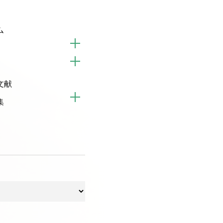
ム
文献
集