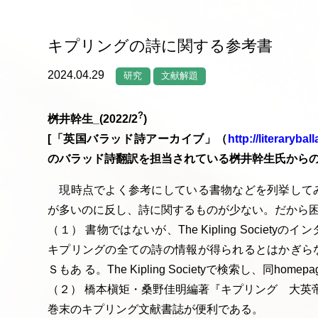
キプリングの詩に関する参考書
2024.04.29
研究
文献解題
?
桝井幹生_(2022/2
)
[「英国バラッド詩アーカイブ」（
http://literaryba
のバラッド詩翻訳を担当されている桝井幹生氏からの
現時点でよく参考にしている書物などを列挙して
が多いのに反し、詩に関するものが少ない。だから
（１） 書物ではないが、The Kipling Socie
キプリングの全ての詩の情報が得られるとはかぎら
Ｓもあ る。The Kipling Societyで検索し、同hom
（２） 橋本槇矩・桑野佳明編著『キプリング 大英帝
巻末のキプリング文献書誌が便利である。