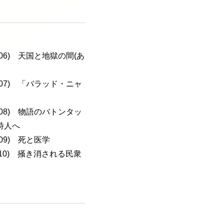
a-106) 天国と地獄の間(あ
a-107) 「バラッド・ニャ
a-108) 物語のバトンタッ
詩人へ
-109) 死と医学
a-110) 掻き消される民衆