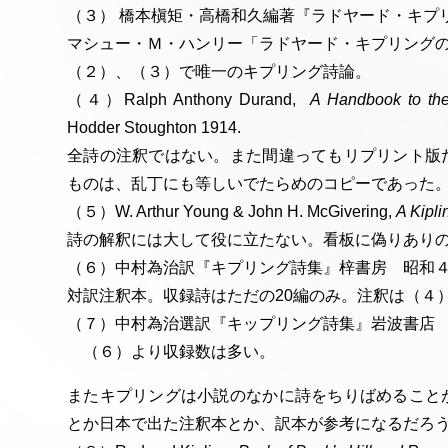
（３） 橋本槇矩・高橋和久編著『ラドヤード・キプリ
マシュー・Ｍ・ハンリー「ラドヤード・キプリング
（２）、（３）で唯一のキプリング詩論。
（４）Ralph Anthony Durand,
A Handbook to the
Hodder Stoughton 1914.
全詩の注釈ではない。また間違ってもリプリント版
ものは、乱丁にも等しいでたらめのコピーであった
（５）W. Arthur Young & John H. McGivering,
A Kipli
詩の解釈には大して役に立たない。看板に偽りあり
（６）中村為治訳『キプリング詩集』梓書房 昭和
対訳注釈本。収録詩はただの20編のみ。注釈は（４
（７）中村為治選訳『キップリング詩集』岩波書店 19
（６）より収録数は多い。
またキプリングは小説のなかに詩をちりばめること
とか日本で出た注釈本とか、訳本が参考になるだろ