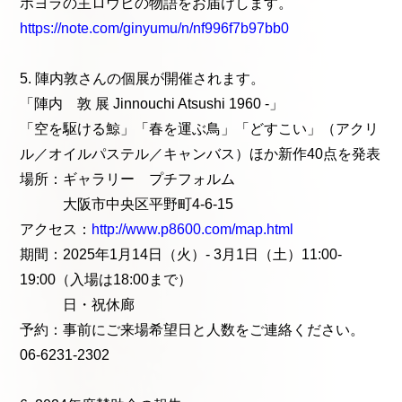
ホヨラの主ロウヒの物語をお届けします。
https://note.com/ginyumu/n/nf996f7b97bb0
5. 陣内敦さんの個展が開催されます。
「陣内 敦 展 Jinnouchi Atsushi 1960 -」
「空を駆ける鯨」「春を運ぶ鳥」「どすこい」（アクリ
ル／オイルパステル／キャンバス）ほか新作40点を発表
場所：ギャラリー プチフォルム
大阪市中央区平野町4-6-15
アクセス：
http://www.p8600.com/map.html
期間：2025年1月14日（火）- 3月1日（土）11:00-
19:00（入場は18:00まで）
日・祝休廊
予約：事前にご来場希望日と人数をご連絡ください。
06-6231-2302