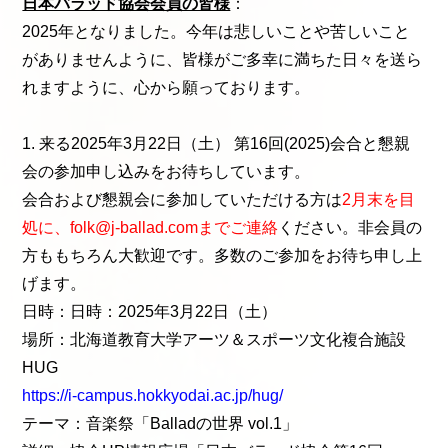
日本バラッド協会会員の皆様
：
2025年となりました。今年は悲しいことや苦しいこと
がありませんように、皆様がご多幸に満ちた日々を送ら
れますように、心から願っております。
1. 来る2025年3月22日（土） 第16回(2025)会合と懇親
会の参加申し込みをお待ちしています。
会合および懇親会に参加していただける方は
2月末を目
処に、folk@j-ballad.comまでご連絡
ください。非会員の
方ももちろん大歓迎です。多数のご参加をお待ち申し上
げます。
日時：日時：2025年3月22日（土）
場所：北海道教育大学アーツ＆スポーツ文化複合施設
HUG
https://i-campus.hokkyodai.ac.jp/hug/
テーマ：音楽祭「Balladの世界 vol.1」