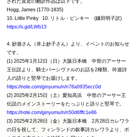
された直近の翻訳作品は以下です。
Hogg, James (1770-1835)
10. Little Pinky 10. リトル・ピンキー (鎌田明子訳)
https://x.gd/LWb13
4. 妙遊さん（井上妙子さん）より、イベントのお知らせ
です。
(1) 2025年1月12日（日）大阪日本橋 中世のアーサー
王伝説より、騎士パーシヴァルのお話を2種類、吟遊詩
人の語りと竪琴でお届けします。
https://note.com/ginyumu/n/n78a0935ecc0d
(2) 2025年2月15日（土）愛知高浜 中世のアーサー王
伝説のメインストーリーをたっぷりと語りと竪琴で。
https://note.com/ginyumu/n/n50d6fffc1e86
(3) 2025年2月28日（金）大阪日本橋 2月28日カレワラ
の日を祝して、フィンランドの叙事詩カレワラより、ポ