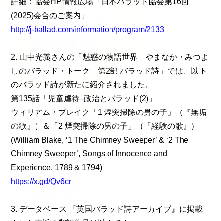
詳細：協会HP情報広場「日本バラッド協会第16回
(2025)会合のご案内」
http://j-ballad.com/information/program/2133
2. 山中光義さんの「魅惑の物語世界 やまなか・みつよ
しのバラッド・トーク 第2部 バラッド詩」では、以下
のバラッド詩が新たに紹介されました。
第135話「児童虐待–政治とバラッド(2)」
ウィリアム・ブレイク「1 煙突掃除の男の子」（『無垢
の歌』）＆「2 煙突掃除の男の子」（『経験の歌』）
(William Blake, ‘1 The Chimney Sweeper’ & ‘2 The
Chimney Sweeper’, Songs of Innocence and
Experience, 1789 & 1794)
https://x.gd/Qv6cr
3. データベース 『英国バラッド詩アーカイブ』に掲載