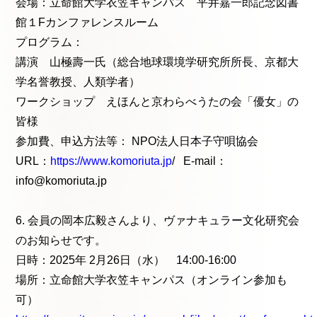
会場：立命館大学衣笠キャンパス 平井嘉一郎記念図書
館１Fカンファレンスルーム
プログラム：
講演 山極壽一氏（総合地球環境学研究所所長、京都大
学名誉教授、人類学者）
ワークショップ えほんと京わらべうたの会「優女」の
皆様
参加費、申込方法等： NPO法人日本子守唄協会
URL：
https://www.komoriuta.jp
/ E-mail：
info@komoriuta.jp
6. 会員の岡本広毅さんより、ヴァナキュラー文化研究会
のお知らせです。
日時：2025年 2月26日（水） 14:00-16:00
場所：立命館大学衣笠キャンパス（オンライン参加も
可）