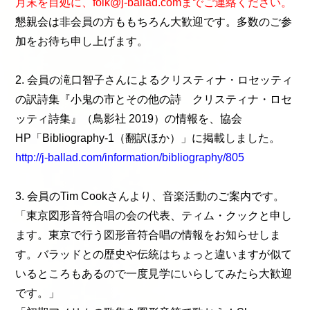
月末を目処に、folk@j-ballad.comまでご連絡ください。
懇親会は非会員の方ももちろん大歓迎です。多数のご参
加をお待ち申し上げます。
2. 会員の滝口智子さんによるクリスティナ・ロセッティ
の訳詩集『小鬼の市とその他の詩 クリスティナ・ロセ
ッティ詩集』（鳥影社 2019）の情報を、協会
HP「Bibliography-1（翻訳ほか）」に掲載しました。
http://j-ballad.com/information/bibliography/805
3. 会員のTim Cookさんより、音楽活動のご案内です。
「東京図形音符合唱の会の代表、ティム・クックと申し
ます。東京で行う図形音符合唱の情報をお知らせしま
す。バラッドとの歴史や伝統はちょっと違いますが似て
いるところもあるので一度見学にいらしてみたら大歓迎
です。」