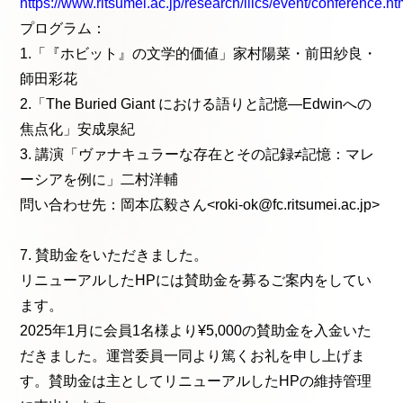
https://www.ritsumei.ac.jp/research/iilcs/event/conference.ht
プログラム：
1.「『ホビット』の文学的価値」家村陽菜・前田紗良・
師田彩花
2.「The Buried Giant における語りと記憶—Edwinへの
焦点化」安成泉紀
3. 講演「ヴァナキュラーな存在とその記録≠記憶：マレ
ーシアを例に」二村洋輔
問い合わせ先：岡本広毅さん<roki-ok@fc.ritsumei.ac.jp>
7. 賛助金をいただきました。
リニューアルしたHPには賛助金を募るご案内をしてい
ます。
2025年1月に会員1名様より¥5,000の賛助金を入金いた
だきました。運営委員一同より篤くお礼を申し上げま
す。賛助金は主としてリニューアルしたHPの維持管理