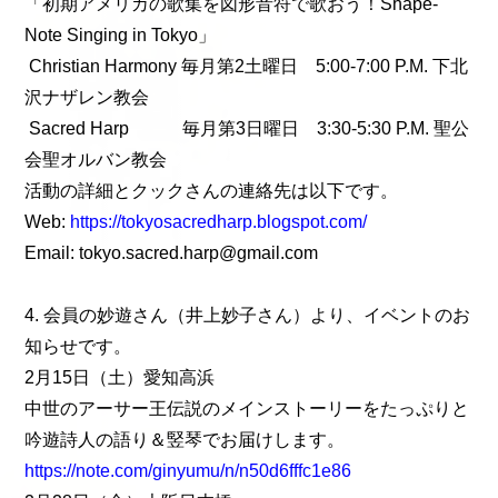
「初期アメリカの歌集を図形音符で歌おう！Shape-
Note Singing in Tokyo」
Christian Harmony 毎月第2土曜日 5:00-7:00 P.M. 下北
沢ナザレン教会
Sacred Harp 毎月第3日曜日 3:30-5:30 P.M. 聖公
会聖オルバン教会
活動の詳細とクックさんの連絡先は以下です。
Web:
https://tokyosacredharp.blogspot.com/
Email: tokyo.sacred.harp@gmail.com
4. 会員の妙遊さん（井上妙子さん）より、イベントのお
知らせです。
2月15日（土）愛知高浜
中世のアーサー王伝説のメインストーリーをたっぷりと
吟遊詩人の語り＆竪琴でお届けします。
https://note.com/ginyumu/n/n50d6fffc1e86