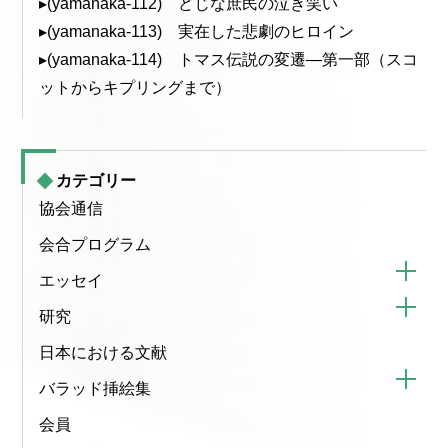
▸(yamanaka-112) どじな庶民の泣き笑い
▸(yamanaka-113) 実在した悲劇のヒロイン
▸(yamanaka-114) トマス伝説の変遷—第一部（スコ
ットからキプリングまで）
カテゴリー
協会通信
会合プログラム
エッセイ
研究
日本における文献
バラッド挿絵集
会員