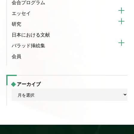
会合プログラム
エッセイ
研究
日本における文献
バラッド挿絵集
会員
アーカイブ
ア
ー
カ
イ
ブ