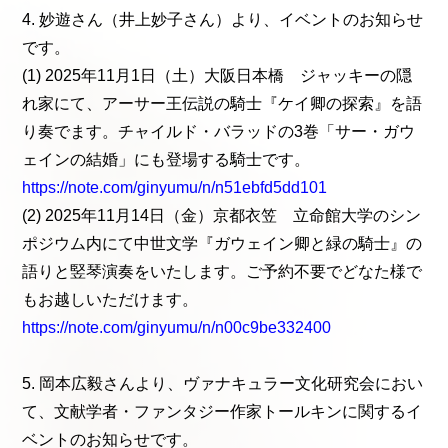
4. 妙遊さん（井上妙子さん）より、イベントのお知らせ
です。
(1) 2025年11月1日（土）大阪日本橋 ジャッキーの隠
れ家にて、アーサー王伝説の騎士『ケイ卿の探索』を語
り奏でます。チャイルド・バラッドの3巻「サー・ガウ
ェインの結婚」にも登場する騎士です。
https://note.com/ginyumu/n/n51ebfd5dd101
(2) 2025年11月14日（金）京都衣笠 立命館大学のシン
ポジウム内にて中世文学『ガウェイン卿と緑の騎士』の
語りと竪琴演奏をいたします。ご予約不要でどなた様で
もお越しいただけます。
https://note.com/ginyumu/n/n00c9be332400
5. 岡本広毅さんより、ヴァナキュラー文化研究会におい
て、文献学者・ファンタジー作家トールキンに関するイ
ベントのお知らせです。