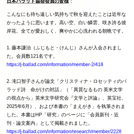
日本バラッド協会会員の皆様
：
こんなにも待ち遠しい気持ちで秋を迎えたことは近年な
かったように思います。高い空、白い鱗雲、咲き誇る彼
岸花、全てが愛おしく、爽やかに心洗われる朝晩です。
1. 藤本謙治（ふじもと・けんじ）さんが入会されまし
た。会員数121名です。
https://j-ballad.com/information/member-2/418
2. 滝口智子さんが論文「クリスティナ・ロセッティのバ
ラッド詩 命がけの対話」（「異質なるもの 英米文学
の視点から」英米文学研究会『文学と評論』、英宝社、
2025年6月）、および本書の「まえがき」を執筆されま
した。本書はHP「研究」のページに「会員新刊・近
刊・論文案内」として掲載されました。
https://j-ballad.com/information/research/member/2228