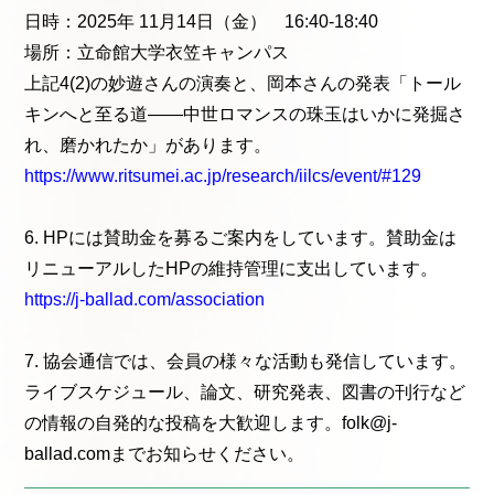
日時：2025年 11月14日（金） 16:40-18:40
場所：立命館大学衣笠キャンパス
上記4(2)の妙遊さんの演奏と、岡本さんの発表「トール
キンへと至る道――中世ロマンスの珠玉はいかに発掘さ
れ、磨かれたか」があります。
https://www.ritsumei.ac.jp/research/iilcs/event/#129
6. HPには賛助金を募るご案内をしています。賛助金は
リニューアルしたHPの維持管理に支出しています。
https://j-ballad.com/association
7. 協会通信では、会員の様々な活動も発信しています。
ライブスケジュール、論文、研究発表、図書の刊行など
の情報の自発的な投稿を大歓迎します。folk@j-
ballad.comまでお知らせください。