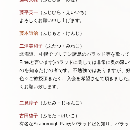
藤平英一
（ふじひら・えいいち）
よろしくお願い申し上げます。
藤本謙治
（ふじもと・けんじ）
二津美和子
（ふたつ・みわこ）
北海道、札幌でブリテン諸島のバラッド等を歌って
Fine.と言います)バラッドに関しては非常に奥の
のを知るだけの者です。不勉強ではありますが、
色々ご教授頂きたく、入会を希望させて頂きました
くお願い致します。
二見淳子
（ふたみ・じゅんこ）
古田啓子
（ふるた・けいこ）
有名なScaborough Fairがバラッドだと知り、