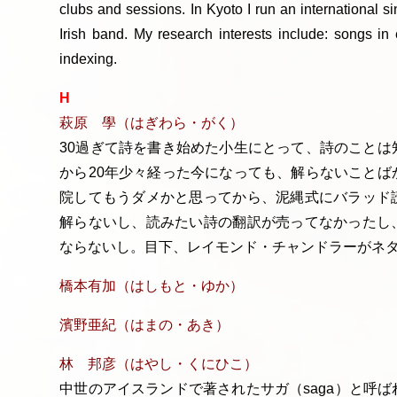
clubs and sessions. In Kyoto I run an international s
Irish band. My research interests include: songs in 
indexing.
H
萩原 學（はぎわら・がく）
30過ぎて詩を書き始めた小生にとって、詩のことは
から20年少々経った今になっても、解らないことば
院してもうダメかと思ってから、泥縄式にバラッド
解らないし、読みたい詩の翻訳が売ってなかったし
ならないし。目下、レイモンド・チャンドラーがネ
橋本有加（はしもと・ゆか）
濱野亜紀（はまの・あき）
林 邦彦（はやし・くにひこ）
中世のアイスランドで著されたサガ（saga）と呼