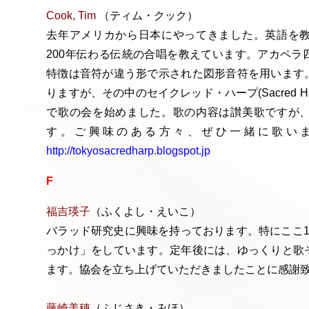
Cook, Tim
（ティム・クック）
去年アメリカから日本にやってきました。英語を
200年伝わる伝統の合唱を教えています。アカペラ
特徴は音符が違う形で示された図形音符を用います
りますが、その中のセイクレッド・ハープ(Sacred 
で歌の会を始めました。歌の内容は讃美歌ですが
す。ご興味のある方々、ぜひ一緒に歌い
http://tokyosacredharp.blogspot.jp
F
福吉瑛子
（ふくよし・えいこ）
バラッド研究史に興味を持っております。特にここ1
っかけ」をしています。定年後には、ゆっくりと歌
ます。協会を立ち上げていただきましたことに感謝
藤崎美穂
（ふじさき・みほ）