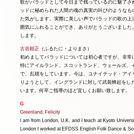
歌がバラッドとして今日まで残っているのに魅了さ
ッドに秘められた人間の魂の真実の叫びのようなも
た気がします。実際に美しい声でバラッドの歌の上
囲気にふれることができ、ありがとうございました
します。
古谷頼正
（ふるたに・よりまさ）
初めましてバラッドについては初心者ですが、非常
特にアイルランド、スコットランド、ウェールズ、イ
で、乱聴をしています。今は、ユナイテッド・アイ
りようとして、イングランドに対して武装蜂起をした
います。何卒ご指導のほど宜しくお願い致します。
G
Greenland, Felicity
I am from London, U.K. and I teach at Kyoto Universi
London I worked at EFDSS English Folk Dance & Song