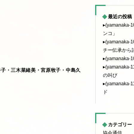
最近の投稿
▸(yamanak
ンコ」
▸(yamanak
チー伝承から
▸(yamanaka
▸(yamanak
子・三木菜緒美・宮原牧子・中島久
の叫び
▸(yamanak
ド
カテゴリー
協会通信