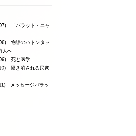
a-107) 「バラッド・ニャ
a-108) 物語のバトンタッ
詩人へ
-109) 死と医学
a-110) 掻き消される民衆
a-111) メッセージバラッ