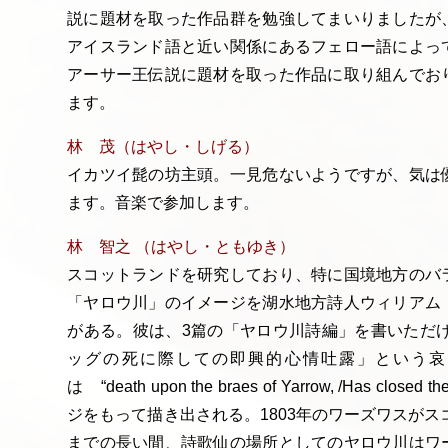
説に題材を取った作品群を勉強してまいりましたが
アイスランド語と近い関係にあるフェロー語によっ
アーサー王伝説に題材を取った作品に取り組んでお
ます。
林 茂（はやし・しげる）
イカツイ髭の坊主頭。一見危ないようですが、気は
ます。音楽で参加します。
林 智之 （はやし・ともゆき）
スコットランドを研究しており、特に国境地方のバ
「ヤロウ川」のイメージを湖水地方詩人ウィリアム
がある。彼は、3篇の「ヤロウ川詩編」を書いただけ
ッグの死に際しての即興的心情吐露」という哀
は “death upon the braes of Yarrow, /Has close
ジをもって描き出される。1803年のワーズワスがス
までの長い間、詩歌仙の場所としてのヤロウ川はワ