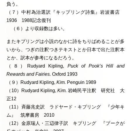
負う。
（７）中村為治選訳『キップリング詩集』岩波書店
1936 1988記念復刊
（６）より収録数は多い。
またキプリングは小説のなかに詩をちりばめることが多
いから、つぎの注釈つきテキストとか日本で出た注釈本
とか、訳本が参考になるだろう。
（８）Rudyard Kipling,
Puck of Pook’s Hill and
Rewards and Fairies.
Oxford 1993
（９）Rudyard Kipling,
Kim.
Penguin 1989
（10）Rudyard Kipling,
Kim.
岩崎民平注釈 研究社 大
正12
（11）斉藤兆史訳 ラドヤード・キプリング 『少年キ
ム』 筑摩書房 2010
（12）金原瑞人・三辺律子訳 キプリング 『プークが