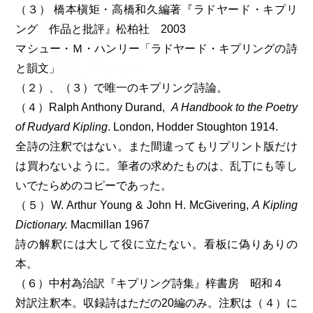
（３） 橋本槇矩・高橋和久編著『ラドヤード・キプリ
ング 作品と批評』松柏社 2003
マシュー・Ｍ・ハンリー「ラドヤード・キプリングの詩
と韻文」
（２）、（３）で唯一のキプリング詩論。
（４）Ralph Anthony Durand,
A Handbook to the Poetry
of Rudyard Kipling
. London, Hodder Stoughton 1914.
全詩の注釈ではない。また間違ってもリプリント版だけ
は買わないように。筆者の求めたものは、乱丁にも等し
いでたらめのコピーであった。
（５）W. Arthur Young & John H. McGivering,
A Kipling
Dictionary.
Macmillan 1967
詩の解釈には大して役に立たない。看板に偽りありの
本。
（６）中村為治訳『キプリング詩集』梓書房 昭和４
対訳注釈本。収録詩はただの20編のみ。注釈は（４）に