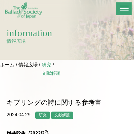
information
情報広場
ホーム
情報広場
研究
文献解題
キプリングの詩に関する参考書
2024.04.29
研究
文献解題
?
桝井幹生_(2022/2
)