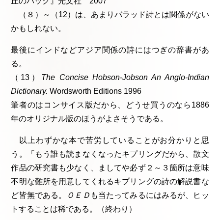
丘のパック』光文社 2007
（８）～（12）は、あまりバラッド詩とは関係がない
かもしれない。
最後にインドなどアジア関係の詩にはつぎの辞書があ
る。
（13）
The Concise Hobson-Jobson An Anglo-Indian
Dictionary.
Wordsworth Editions 1996
筆者のはコンサイス版だから、どうせ買うのなら1886
年のオリジナル版のほうがよさそうである。
以上わずかな本で苦労していることがお分かりと思
う。「もう誰も読まなくなったキプリングだから、散文
作品の研究書も少なく、ましてや必ず２～３箇所は意味
不明な難所を用意してくれるキプリングの詩の解説書な
ど皆無である。
ＯＥＤ
も当たってみるにはみるが、ヒッ
トすることは稀である。（終わり）