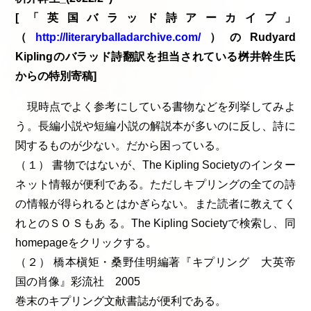
[「英国バラッド詩アーカイブ」
（
http://literaryballadarchive.com/
）のRudyard
Kiplingのバラッド詩翻訳を担当されている桝井幹生氏
からの特別寄稿]
現時点でよく参考にしている書物などを列挙してみよ
う。長編小説や短編小説の解説本が多いのに反し、詩に
関するものが少ない。だから困っている。
（１） 書物ではないが、The Kipling Societyのインター
ネット情報が便利である。ただしキプリングの全ての詩
の情報が得られるとはかぎらない。また読者に教えてく
れとのＳＯＳもあ る。The Kipling Societyで検索し、同
homepageをクリックする。
（２） 橋本槇矩・桑野佳明編著『キプリング 大英帝
国の肖像』彩流社 2005
巻末のキプリング文献書誌が便利である。