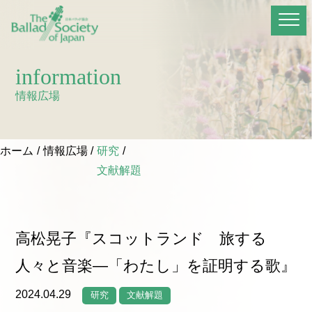
information
情報広場
ホーム
情報広場
研究
文献解題
高松晃子『スコットランド 旅する
人々と音楽―「わたし」を証明する歌』
2024.04.29
研究
文献解題