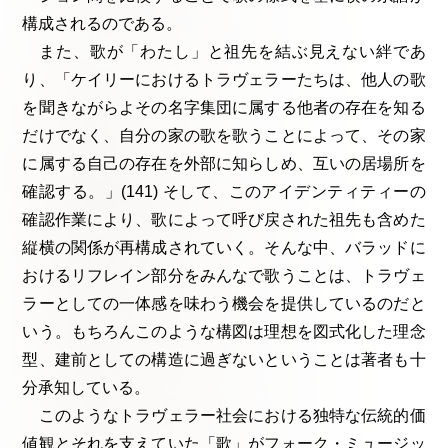
構成されるのである。
また、歌が「わたし」と祖先を結ぶ見えない絆であ
り、「ケイリーにおけるトラヴェラーたちは、他人の歌
を聞きながらよその名字集団に属する他者の存在を知る
だけでなく、自分の家の歌を歌うことによって、その家
に属する自己の存在を外部に知らしめ、互いの居場所を
確認する。」(141) そして、このアイデンティティーの
確認作業により、歌によって呼び戻された祖先も含めた
縦横の関係が再構成されていく。そんな中、バラッドに
おけるリフレイン部分をみんなで歌うことは、トラヴェ
ラーとしての一体感を味わう機会を提供しているのだと
いう。もちろんこのような構図は理想を図式化した理念
型、建前としての構造に過ぎないということは著者も十
分承知している。
このようなトラヴェラー社会における独特な伝統的価
値観とそれを支えていた「歌」がフォーク・ミュージッ