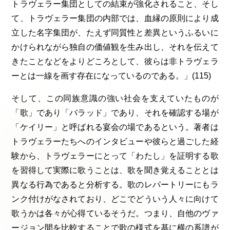
トラヴェラー集団としての結束が強化されること、そし
て、トラヴェラー集団の内部では、血縁の原則により成
立した名字集団が、たえず同質性と差異というふるいに
かけられながら独自の価値観を生み出し、それを伝えて
きたことなどをよりどころとして、彼らは非トラヴェラ
ーとは一線を画す存在になっているのである。」(115)
そして、この同族意識の強い社会を支えていたものが
「歌」であり「バラッド」であり、それを確認する場が
「ケイリー」と呼ばれる宴会の場であるという。著者は
トラヴェラーたちへのインタビューや彼らと過ごした経
験から、トラヴェラーにとって「わたし」を証明する歌
を習得して実際に歌うことは、歌を聞き覚えることとは
異なる行為であると分析する。歌のレパートリーにもラ
ンク付けがなされており、どこでどういう人々に向けて
歌うかは各々が心得ているそうだ。つまり、自他のヴァ
ージョン間を比較することで歌の様式を基に横の系譜が