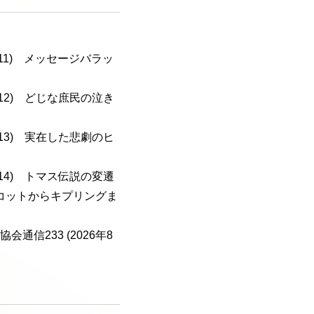
a-111) メッセージバラッ
a-112) どじな庶民の泣き
a-113) 実在した悲劇のヒ
a-114) トマス伝説の変遷
コットからキプリングま
会通信233 (2026年8