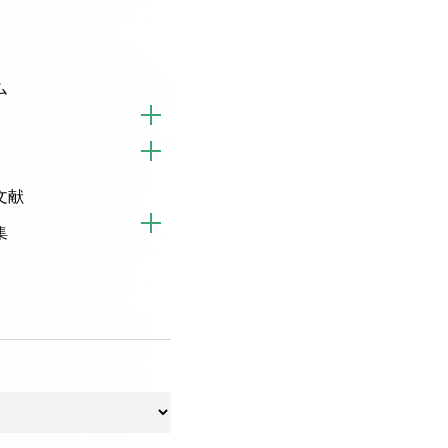
ム
文献
集