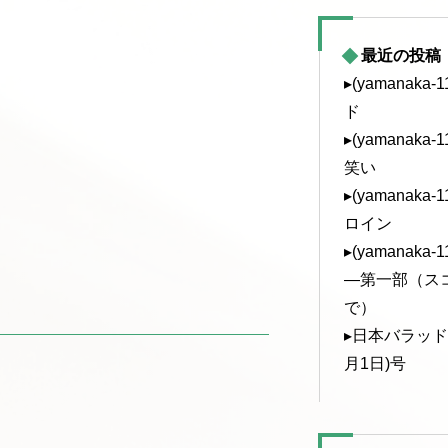
最近の投稿
▸(yamanak
ド
▸(yamanak
笑い
▸(yamanak
ロイン
▸(yamanak
—第一部（ス
で）
▸日本バラッド協
月1日)号