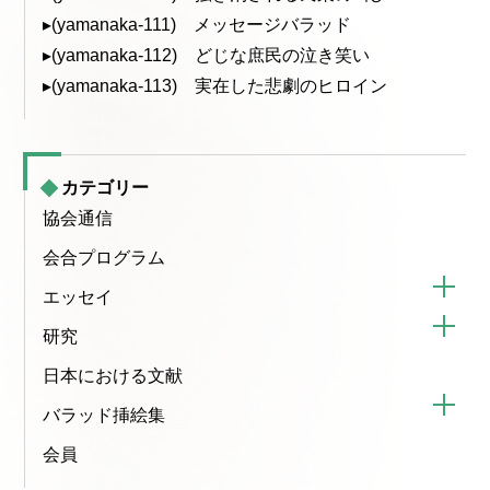
▸(yamanaka-111) メッセージバラッド
▸(yamanaka-112) どじな庶民の泣き笑い
▸(yamanaka-113) 実在した悲劇のヒロイン
カテゴリー
協会通信
会合プログラム
エッセイ
研究
日本における文献
バラッド挿絵集
会員