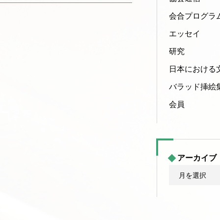
会合プログラ
エッセイ
研究
日本における
バラッド挿絵
会員
アーカイブ
ア
ー
カ
イ