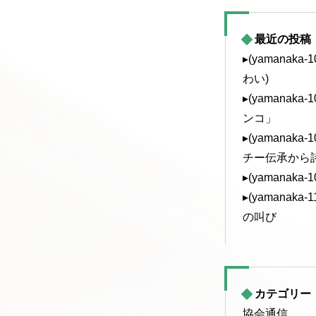
最近の投稿
▸(yamanak
わい)
▸(yamanak
ンコ」
▸(yamanak
チー伝承から
▸(yamanaka
▸(yamanak
の叫び
カテゴリー
協会通信