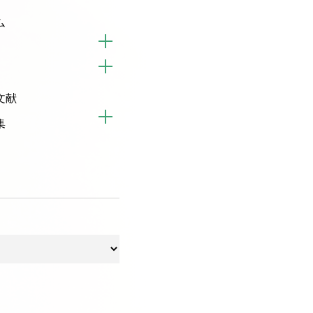
ム
文献
集