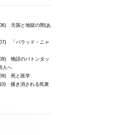
a-106) 天国と地獄の間(あ
a-107) 「バラッド・ニャ
a-108) 物語のバトンタッ
詩人へ
-109) 死と医学
a-110) 掻き消される民衆