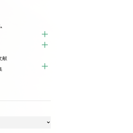
ム
文献
集