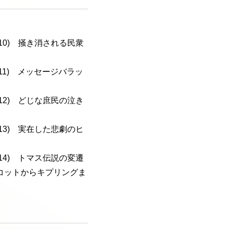
a-110) 掻き消される民衆
a-111) メッセージバラッ
a-112) どじな庶民の泣き
a-113) 実在した悲劇のヒ
a-114) トマス伝説の変遷
コットからキプリングま