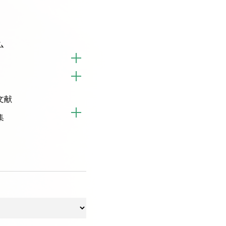
ム
文献
集