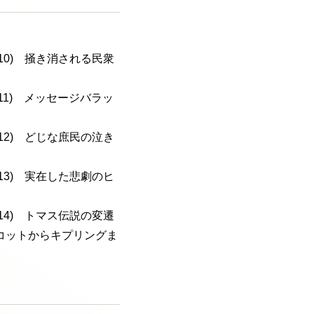
a-110) 掻き消される民衆
a-111) メッセージバラッ
a-112) どじな庶民の泣き
a-113) 実在した悲劇のヒ
a-114) トマス伝説の変遷
コットからキプリングま