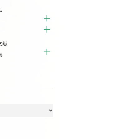
ム
文献
集