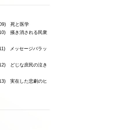
-109) 死と医学
a-110) 掻き消される民衆
a-111) メッセージバラッ
a-112) どじな庶民の泣き
a-113) 実在した悲劇のヒ