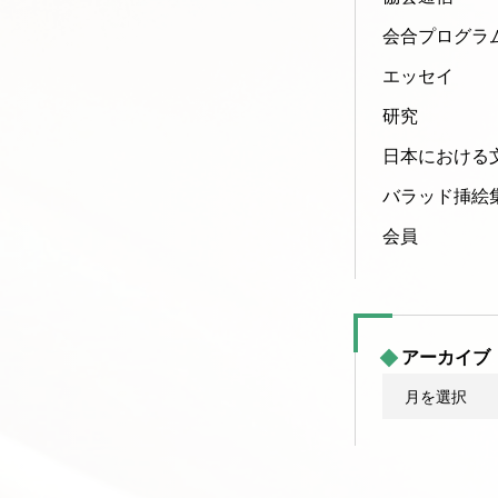
会合プログラ
エッセイ
研究
日本における
バラッド挿絵
会員
アーカイブ
ア
ー
カ
イ