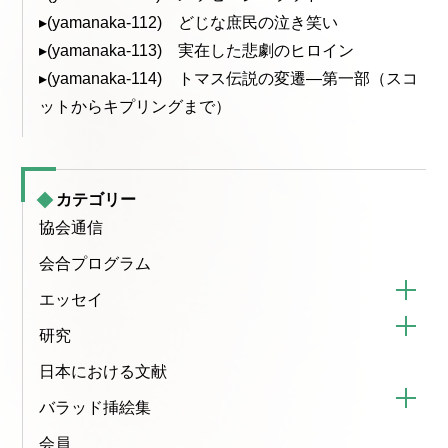
▸(yamanaka-112) どじな庶民の泣き笑い
▸(yamanaka-113) 実在した悲劇のヒロイン
▸(yamanaka-114) トマス伝説の変遷—第一部（スコ
ットからキプリングまで）
カテゴリー
協会通信
会合プログラム
エッセイ
研究
日本における文献
バラッド挿絵集
会員