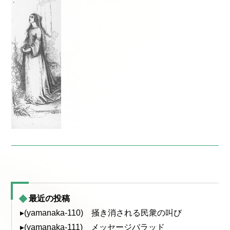
最近の投稿
▸(yamanaka-110) 掻き消される民衆の叫び
▸(yamanaka-111) メッセージバラッド