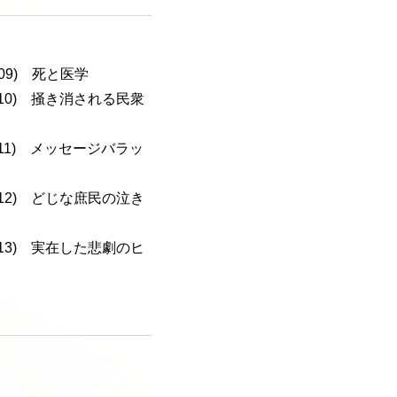
-109) 死と医学
a-110) 掻き消される民衆
a-111) メッセージバラッ
a-112) どじな庶民の泣き
a-113) 実在した悲劇のヒ