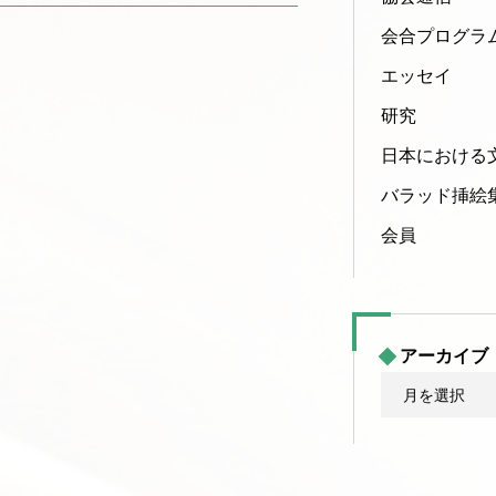
会合プログラ
エッセイ
研究
日本における
バラッド挿絵
会員
アーカイブ
ア
ー
カ
イ