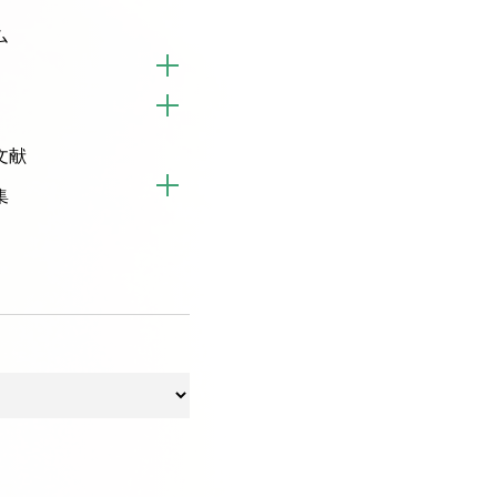
ム
文献
集