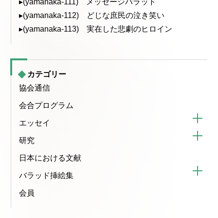
▸(yamanaka-111) メッセージバラッド
▸(yamanaka-112) どじな庶民の泣き笑い
▸(yamanaka-113) 実在した悲劇のヒロイン
カテゴリー
協会通信
会合プログラム
エッセイ
研究
日本における文献
バラッド挿絵集
会員