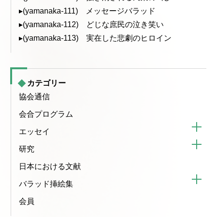
▸(yamanaka-111) メッセージバラッド
▸(yamanaka-112) どじな庶民の泣き笑い
▸(yamanaka-113) 実在した悲劇のヒロイン
カテゴリー
協会通信
会合プログラム
エッセイ
研究
日本における文献
バラッド挿絵集
会員