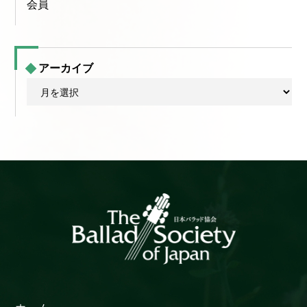
会員
アーカイブ
ア
ー
カ
イ
ブ