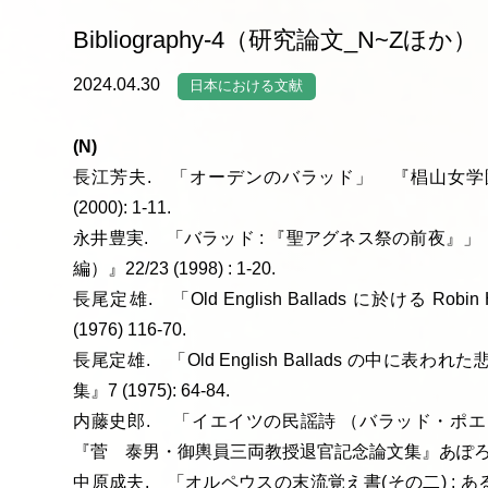
Bibliography-4（研究論文_N~Zほか）
2024.04.30
日本における文献
(N)
長江芳夫. 「オーデンのバラッド」 『椙山女学
(2000): 1-11.
永井豊実. 「バラッド : 『聖アグネス祭の前夜』
編）』22/23 (1998) : 1-20.
長尾定雄. 「Old English Ballads に於ける 
(1976) 116-70.
長尾定雄. 「Old English Ballads の中
集』7 (1975): 64-84.
内藤史郎. 「イエイツの民謡詩 （バラッド・ポエ
『菅 泰男・御輿員三両教授退官記念論文集』あぽろん社 (19
中原成夫. 「オルペウスの末流覚え書(その二) :