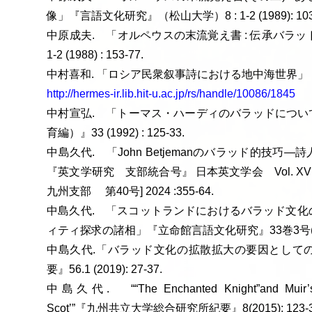
像」『言語文化研究』（松山大学）8 : 1-2 (1989): 103-
中原成夫. 「オルペウスの末流覚え書 : 伝承バラッ
1-2 (1988) : 153-77.
中村喜和. 「ロシア民衆叙事詩における地中海世界」『一橋論叢』
http://hermes-ir.lib.hit-u.ac.jp/rs/handle/10086/1845
中村宣弘. 「トーマス・ハーディのバラッドについ
育編）』33 (1992) : 125-33.
中島久代. 「John Betjemanのバラッド的技
『英文学研究 支部統合号』 日本英文学会 Vol. X
九州支部 第40号] 2024 :355-64.
中島久代. 「スコットランドにおけるバラッド文化
ィティ探求の諸相」『立命館言語文化研究』33巻3号(2022年
中島久代.「バラッド文化の拡散拡大の要因として
要』56.1 (2019): 27-37.
中島久代. ““The Enchanted Knight”and Muir’s Ide
Scot’”『九州共立大学総合研究所紀要』8(2015): 123-3