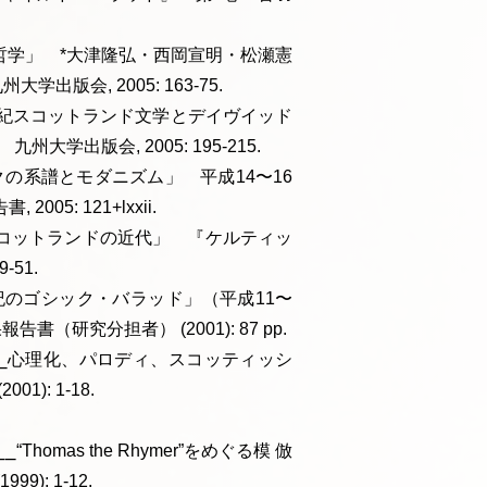
哲学」 *大津隆弘・西岡宣明・松瀬憲
会, 2005: 163-75.
世紀スコットランド文学とデイヴイッド
出版会, 2005: 195-215.
ゴシックの系譜とモダニズム」 平成14〜16
5: 121+lxxii.
コットランドの近代」 『ケルティッ
51.
紀のゴシック・バラッド」（平成11〜
書（研究分担者） (2001): 87 pp.
⎯⎯心理化、パロディ、スコッティッシ
): 1-18.
Thomas the Rhymer”をめぐる模 倣
): 1-12.