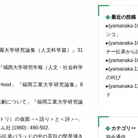
最近の投稿
▸(yamanak
ンコ」
▸(yamanak
園大学研究論集（人文科学篇）』31
チー伝承から
▸(yamanaka
」『城西大学研究年報（人文・社会科学
▸(yamanak
の叫び
Robin Hood」『福岡工業大学研究論集』8
▸(yamanak
ド
に表われた悲劇について」『福岡工業大学研究論
トリ）の仮面 −＜語り＞と＜詩＞−」
80) : 490-502.
カテゴリー
 ある伝承バラッドの中の盲目の堅琴弾き
協会通信