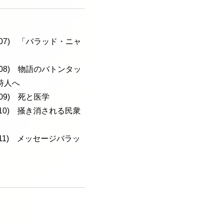
a-107) 「バラッド・ニャ
a-108) 物語のバトンタッ
詩人へ
-109) 死と医学
a-110) 掻き消される民衆
a-111) メッセージバラッ