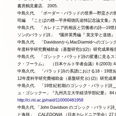
書房鶴見書店. 2005.
中島久代. 「ボーダー・バラッドの世界—野蛮さの
司編 『ことばの標—平井昭徳氏追悼記念論文集』九州大学出版
中島久代. 「カレドニア的相反と労働者の詩—19
ソンのバラッド詩」 *園井英秀編『 英文学と道徳』 九州大学
中島久代. 「DavidsonからMacDiarmidへの
年度科学研究費補助金（基盤研究(c)(2)）研究成果報告書, 200
中島久代. 「ゴシック・バラッド詩の変遷に見るス
ク・フーラム』 （日本ケルト学者会議）6 (2003): 49-
中島久代. 「バラッド詩の系譜における18・19世
12年度科学研究費補助金（基盤研究 (c) (2)）研究成果報告
中島久代. 「19世紀初期のゴシック・バラッド詩
ュ・ゴシックー」『九州共立大学経済学部紀要』 84 (2001
http://ci.nii.ac.jp/naid/110000481958
中島久代. 「John Davidson のゴシック・バラッド詩⎯⎯“
と逸脱」
CALEDONIA
（日本カレドニア学会）27 (1999