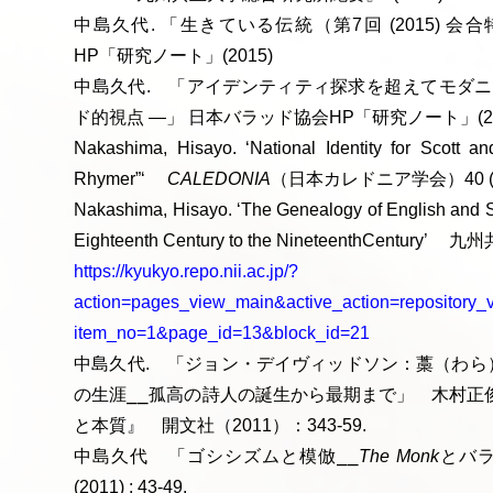
中島久代. 「生きている伝統（第7回 (2015)
HP「研究ノート」(2015)
中島久代. 「アイデンティティ探求を超えてモダニ
ド的視点 —」 日本バラッド協会HP「研究ノート」(20
Nakashima, Hisayo. ‘National Identity for Scott a
Rhymer”‘
CALEDONIA
（日本カレドニア学会）40 (2012
Nakashima, Hisayo. ‘The Genealogy of English and Sco
Eighteenth Century to the NineteenthCentury’
https://kyukyo.repo.nii.ac.jp/?
action=pages_view_main&active_action=repository_
item_no=1&page_id=13&block_id=21
中島久代. 「ジョン・デイヴィッドソン：藁（わら
の生涯⎯⎯孤高の詩人の誕生から最期まで」 木村正
と本質』 開文社（2011）：343-59.
中島久代 「ゴシシズムと模倣⎯⎯
The Monk
とバラ
(2011) : 43-49.