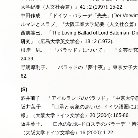
大学紀要（人文社会篇）』41 : 2 (1997): 15-22.
中田作成. 「ドイツ・バラーデ「先夫」(Der Vorw
ルマンとスラブ」『大阪工業大学紀要（人文社会篇）』29 : 1 
西前義巳. 「The Loving Ballad of Lord Batema
研究』（広島大学英文学会）18 : 2 (1972).
根岸 純. 「「バラッド」について」 『文芸研究』（
24-39.
野網摩利子. 「バラッドの『夢十夜』」東京女子大学紀要「
62.
(S)
酒井萠子. 「アイルランドのバラッド」『中京大学教養論叢』33 
阪井葉子. 「口承と表象のあいだ–ドイツ語圏に
報』（大阪大学ドイツ文学会）20 (2004): 165-86.
阪井葉子. 「口承の記憶–ドロステのバラーデ 『
（大阪大学ドイツ文学会）16 (2000): 1-22.