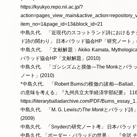
https://kyukyo.repo.nii.ac.jp/?
action=pages_view_main&active_action=repository_
item_no=1&page_id=13&block_id=21
中島久代. 「近現代のスコットランド詩におけるナ
ド詩の関わり」 日本バラッド協会HP「研究ノート」(2
中島久代. 「文献解題：Akiko Kamata, Mythological Im
バラッド協会HP「文献解題」(2010)
中島久代. 「ゴシシズムと摸倣—The Monkとバ
ノート」(2010)
*中島久代. 「Robert Burnsの模倣の諸相—Ballad
の意味を考える」『九州共立大学経済学部紀要』 116 (2009
https://literaryballadarchive.com/PDF/Burns_essay_1.
中島久代. 「M. G. Lewisの
The Monk
とバラッド詩
(2009)
中島久代. 「Snyderの研究ノート考」 日本バラッド
中島久代. 「ボーダー・バラッドの世界」 『全訳 