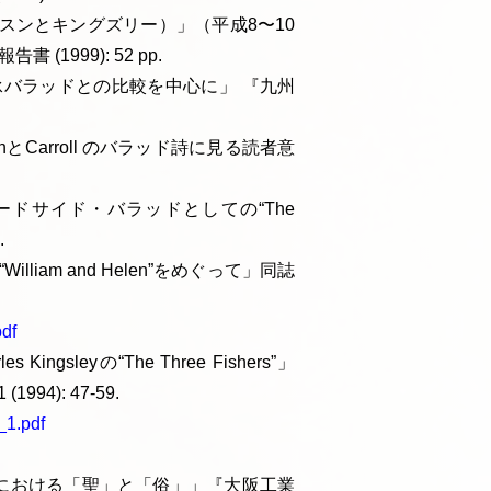
スンとキングズリー）」（平成8〜10
1999): 52 pp.
詩⎯⎯伝承バラッドとの比較を中心に」 『九州
nとCarroll のバラッド詩に見る読者意
ードサイド・バラッドとしての“The
.
William and Helen”をめぐって」同誌
pdf
sleyの“The Three Fishers”」
94): 47-59.
_1.pdf
謡における「聖」と「俗」」『大阪工業