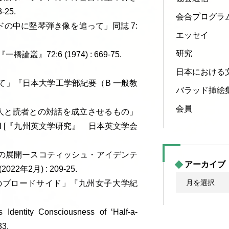
25.
会合プログラ
ドの中に堅琴弾き像を追って」同誌 7:
エッセイ
研究
72:6 (1974) : 669-75.
日本における
て」『日本大学工学部紀要（B 一般教
バラッド挿絵
会員
巧—詩人と読者との対話を成立させるもの」
VI [『九州英文学研究』 日本英文学会
の展開ースコティッシュ・アイデンテ
アーカイブ
2月) : 209-25.
ア
のブロードサイド」『九州女子大学紀
ー
カ
ntity Consciousness of ‘Half-a-
イ
3.