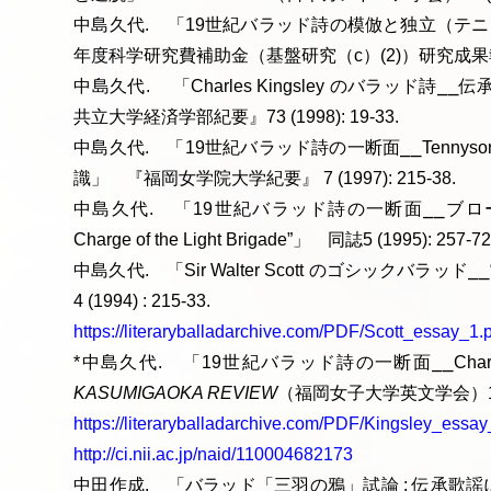
中島久代. 「19世紀バラッド詩の模倣と独立（テニ
年度科学研究費補助金（基盤研究（c）(2)）研究成果報告書 (
中島久代. 「Charles Kingsley のバラッド
共立大学経済学部紀要』73 (1998): 19-33.
中島久代. 「19世紀バラッド詩の一断面⎯⎯Tennyso
識」 『福岡女学院大学紀要』 7 (1997): 215-38.
中島久代. 「19世紀バラッド詩の一断面⎯⎯ブロ
Charge of the Light Brigade”」 同誌5 (1995): 257-72
中島久代. 「Sir Walter Scott のゴシックバラッド⎯⎯“
4 (1994) : 215-33.
https://literaryballadarchive.com/PDF/Scott_essay_1.
*中島久代. 「19世紀バラッド詩の一断面⎯⎯Charles King
KASUMIGAOKA REVIEW
（福岡女子大学英文学会）1 (19
https://literaryballadarchive.com/PDF/Kingsley_essay
http://ci.nii.ac.jp/naid/110004682173
中田作成. 「バラッド「三羽の鴉」試論 : 伝承歌