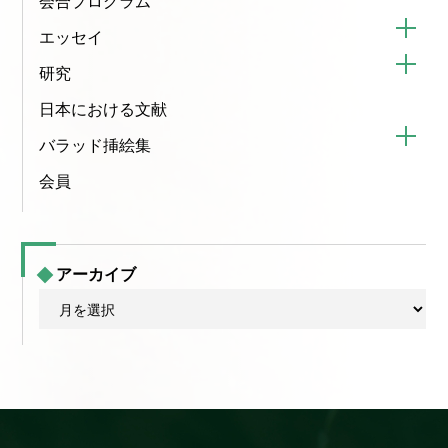
会合プログラム
エッセイ
研究
日本における文献
バラッド挿絵集
会員
アーカイブ
ア
ー
カ
イ
ブ