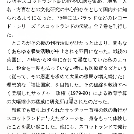
ル語やスコットランド語の歌や民話を集め、地名・人
名・方言などの文化研究の中心的存在として国内外に知
られるようになった。75年にはバラッドなどのレコー
ド・シリーズ『スコットランドの伝統』全７巻を刊行し
た。
ところがその後の刊行活動がぴたっと止まり、間もな
くあらゆる収集活動が中止される羽目になった。戦後の
英国は、79年から80年にかけて滞在していた私のよう
に、税金を一度も払っていない者にも医療費タダという
（従って、その恩恵を求めて大量の移民が増え続けた）
理想的な「福祉国家」を目指した。その破綻を救済すべ
く登場したサッチャー政権（1979-90）による教育予算
さら
の大幅縮小の猛威に研究所は
曝
されたのだった。
報道でも取り上げられたサッチャー首相の鉄の断行が
スコットランドに与えたダメージを、身をもって体験し
たことを思い起こした。他にも、スコットランドで発行