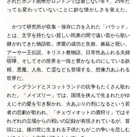
されたポンド紙幣がロンドンでは通じない等々、25年た
っても変わっていないことに妙な懐かしさを覚えた。
かつて研究所が収集・保存に力を入れた「バラッド」
とは、文字を持たない貧しい民衆の間で遠い昔から歌い
継がれてきた物語歌。求愛の成功と失敗、嫉妬と呪い、
アーサー王伝説、キリスト教物語、日常性あふれる夫婦
げんか
喧嘩
、そしてその世界を一段と豊かなものにしている妖
精、悪魔、人魚、亡霊なども登場する、想像力あふれる
世界だ。
イングランドとスコットランドの抗争もたくさん歌わ
れた。「メイズリー」では、国境を挟んで生まれたがゆ
えにその愛を引き裂かれ、火あぶりの刑になるという若
者の悲劇が歌われ、「チェヴィオットの鹿狩り」ではそ
れぞれの立場からの戦いの記録が表現されているが、冒
頭には、後の世に生まれる子供たちがこの争いを悲しむ