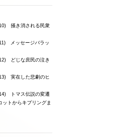
a-110) 掻き消される民衆
a-111) メッセージバラッ
a-112) どじな庶民の泣き
a-113) 実在した悲劇のヒ
a-114) トマス伝説の変遷
コットからキプリングま