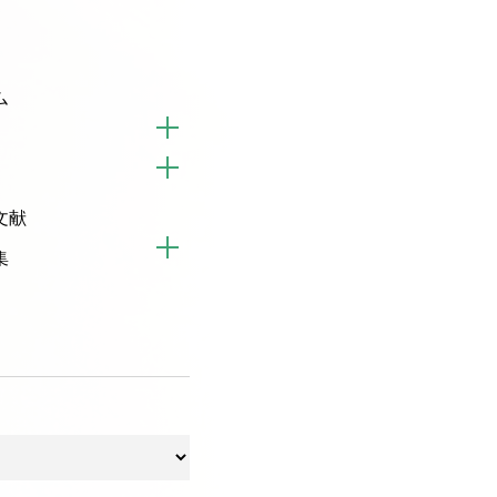
ム
文献
集