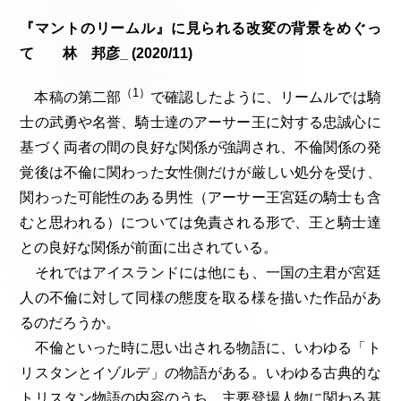
『マントのリームル』に見られる改変の背景をめぐっ
て 林 邦彦_ (2020/11)
（1）
本稿の第二部
で確認したように、リームルでは騎
士の武勇や名誉、騎士達のアーサー王に対する忠誠心に
基づく両者の間の良好な関係が強調され、不倫関係の発
覚後は不倫に関わった女性側だけが厳しい処分を受け、
関わった可能性のある男性（アーサー王宮廷の騎士も含
むと思われる）については免責される形で、王と騎士達
との良好な関係が前面に出されている。
それではアイスランドには他にも、一国の主君が宮廷
人の不倫に対して同様の態度を取る様を描いた作品があ
るのだろうか。
不倫といった時に思い出される物語に、いわゆる「ト
リスタンとイゾルデ」の物語がある。いわゆる古典的な
トリスタン物語の内容のうち、主要登場人物に関わる基