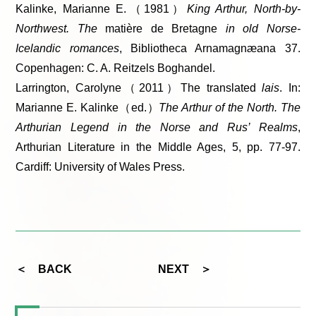
Kalinke, Marianne E.（1981）
King Arthur, North-by-
Northwest. The
matière de Bretagne
in old Norse-
Icelandic romances
, Bibliotheca Arnamagnæana 37.
Copenhagen: C. A. Reitzels Boghandel.
Larrington, Carolyne（2011）The translated
lais
. In:
Marianne E. Kalinke（ed.）
The Arthur of the North. The
Arthurian Legend in the Norse and Rus’ Realms
,
Arthurian Literature in the Middle Ages, 5, pp. 77-97.
Cardiff: University of Wales Press.
＜ BACK
NEXT ＞