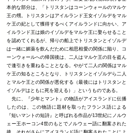
本的な部分は、「トリスタンはコーンウォールのマルケ
王の甥。トリスタンはアイルランド王女イゾルデをマル
ケ王の妃として獲得するべくアイルランドに向かい、ア
イルランド王は娘のイゾルデをマルケ王に娶らせること
を認めてくれるが、帰りの船上でトリスタンとイゾルデ
は一緒に媚薬を飲んだために相思相愛の関係に陥り、コ
ーンウォールへの帰国後は、二人はマルケ王の目を盗ん
で逢引きを重ねることとなる。やがて二人の関係はマル
ケ王の知るところとなり、トリスタンとイゾルデら二人
とマルケ王との関係が悪化する（最後にはトリスタンと
イゾルデはともに死を迎える）」というものである。
先に、『少年とマント』の物語がアイスランドに伝播
したのは、この物語に題材を取ったフランス語による
『短いマントの短詩』と呼ばれる作品が13世紀にノルウ
ェー王ホーコン4世のもとでノルウェー語に翻案された
後、それがさらにアイスランド語に翻案されたことによ