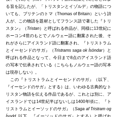
る旨を記したが、「トリスタンとイゾルデ」の物語につ
いても、ブリテンのトマ（Thomas of Britain）という詩
人が、この物語を題材としてフランス語で著した『トリ
スタン』（
Tristan
）と呼ばれる作品が、同様に13世紀に
ホーコン4世のもとでノルウェー語に翻案された後、そ
れがさらにアイスランド語に翻案され、『トリストラム
とイーセンドのサガ』（
Tristrams saga ok Ísöndar
）と
呼ばれる作品となって、今日まで8点のアイスランド語
の写本で伝承されている（こちらもノルウェー語の写本
は現存しない）。
この『トリストラムとイーセンドのサガ』（以下、
『イーセンドのサガ』とする）は、いわゆる古典的なト
リスタン物語を伝える作品であるが、これとは別に、ア
イスランドでは14世紀半ばないしは1400年頃に、『ト
リストラムとイーソッドのサガ』（
Saga af Tristram og
Ísodd
, 以下、『イーソッドのサガ』とする）と呼ばれ