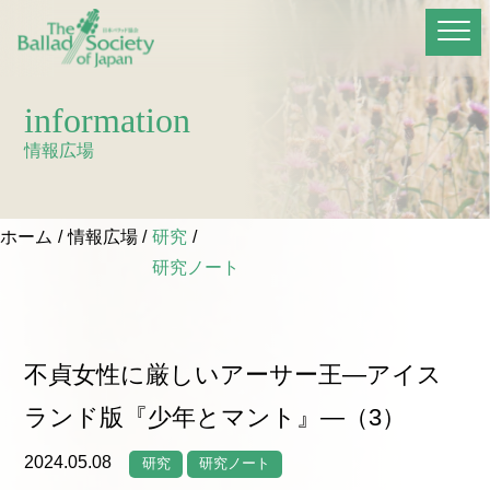
information
情報広場
ホーム
情報広場
研究
研究ノート
不貞女性に厳しいアーサー王―アイス
ランド版『少年とマント』―（3）
2024.05.08
研究
研究ノート