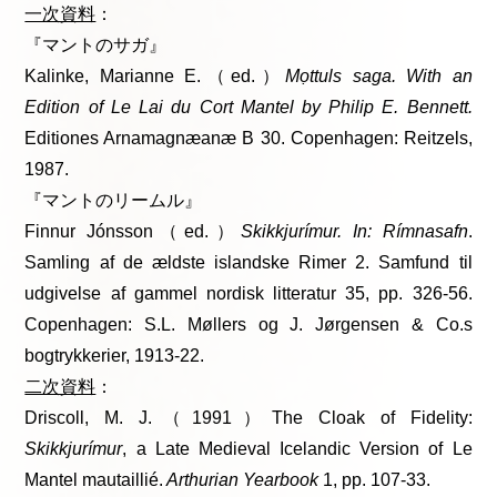
一次資料
：
『マントのサガ』
Kalinke, Marianne E.（ed.）
Mọttuls saga. With an
Edition of Le Lai du Cort Mantel by Philip E. Bennett.
Editiones Arnamagnæanæ B 30. Copenhagen: Reitzels,
1987.
『マントのリームル』
Finnur Jónsson（ed.）
Skikkjurímur. In: Rímnasafn
.
Samling af de ældste islandske Rimer 2. Samfund til
udgivelse af gammel nordisk litteratur 35, pp. 326-56.
Copenhagen: S.L. Møllers og J. Jørgensen & Co.s
bogtrykkerier, 1913-22.
二次資料
：
Driscoll, M. J.（1991）The Cloak of Fidelity:
Skikkjurímur
, a Late Medieval Icelandic Version of Le
Mantel mautaillié.
Arthurian Yearbook
1, pp. 107-33.