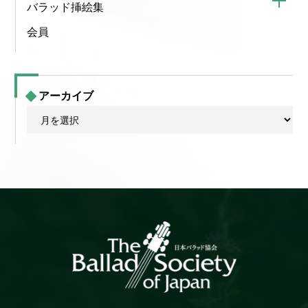
バラッド挿絵集
会員
アーカイブ
ア
ー
カ
イ
ブ