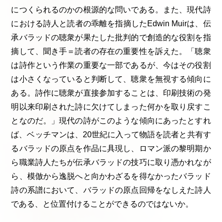
につくられるのかの根源的な問いである。また、現代詩
における詩人と読者の乖離を指摘したEdwin Muirは、伝
承バラッドの聴衆が果たした批判的で創造的な役割を指
摘して、聞き手＝読者の存在の重要性を訴えた。「聴衆
は詩作という作業の重要な一部であるが、今はその役割
は小さくなっていると判断して、聴衆を無視する傾向に
ある。詩作に聴衆が直接参加することは、印刷技術の発
明以来印刷された詩に欠けてしまった何かを取り戻すこ
となのだ。」現代の詩がこのような傾向にあったとすれ
ば、ベッチマンは、20世紀に入って物語を読者と共有す
るバラッドの原点を作品に具現し、ロマン派の黎明期か
ら職業詩人たちが伝承バラッドの技巧に取り憑かれなが
ら、模倣から逸脱へと向かわざるを得なかったバラッド
詩の系譜において、バラッドの原点回帰をなしえた詩人
である、と位置付けることができるのではないか。