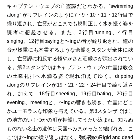
キャプテン・ウェブの亡霊譚だとわかる。“swimming
along” がリフレインのように7・9・10・11・12行目で
繰り返され、亡霊がどこまでも規則正しく水を掻く姿を
読者に想起させる。また、3行目running、4行目
singing、12行目payingと〜ingの音が繰り返され、鐘の
音が幾重にも木霊するような余韻をスタンザ全体に残
し、亡霊譚に相反する軽やかさと荘厳さが演出されてい
る。第2スタンザではキャプテン・ウェブの亡霊は教会
の土曜礼拝へ水滴る姿で現れ消えてゆく。dripping
alongのリフレインが19・21・22・24行目で繰り返さ
れ、加えて、18行目sheeting、19行目bating、20行目
evening、meetingと、〜ingの響きも続き、亡霊にどこ
かユーモラスな印象を与えている。第3スタンザではこ
の地方のいくつかの町が押韻してうたい込まれ、知らぬ
ものない名士の遺体は天国へみまかったと結ばれる。こ
こでは〜ingの繰り返しはなく、強弱強のRigid and dead