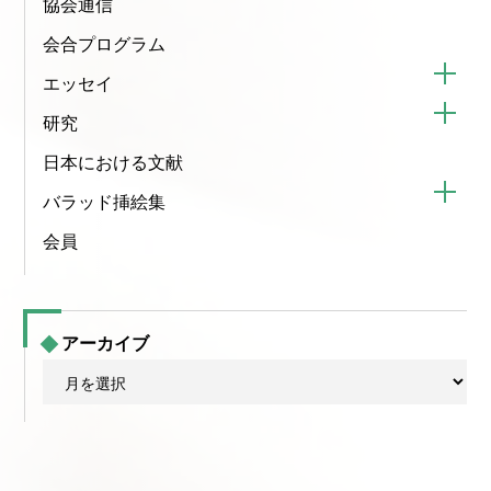
協会通信
会合プログラム
エッセイ
研究
日本における文献
バラッド挿絵集
会員
アーカイブ
ア
ー
カ
イ