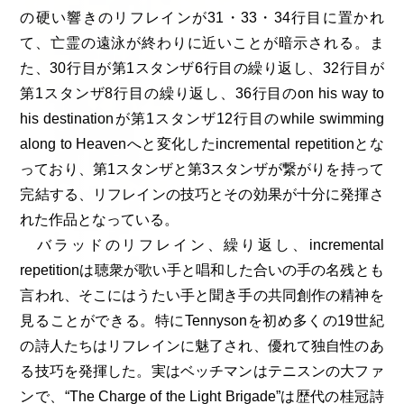
の硬い響きのリフレインが31・33・34行目に置かれ
て、亡霊の遠泳が終わりに近いことが暗示される。ま
た、30行目が第1スタンザ6行目の繰り返し、32行目が
第1スタンザ8行目の繰り返し、36行目のon his way to
his destinationが第1スタンザ12行目のwhile swimming
along to Heavenへと変化したincremental repetitionとな
っており、第1スタンザと第3スタンザが繋がりを持って
完結する、リフレインの技巧とその効果が十分に発揮さ
れた作品となっている。
バラッドのリフレイン、繰り返し、incremental
repetitionは聴衆が歌い手と唱和した合いの手の名残とも
言われ、そこにはうたい手と聞き手の共同創作の精神を
見ることができる。特にTennysonを初め多くの19世紀
の詩人たちはリフレインに魅了され、優れて独自性のあ
る技巧を発揮した。実はベッチマンはテニスンの大ファ
ンで、“The Charge of the Light Brigade”は歴代の桂冠詩