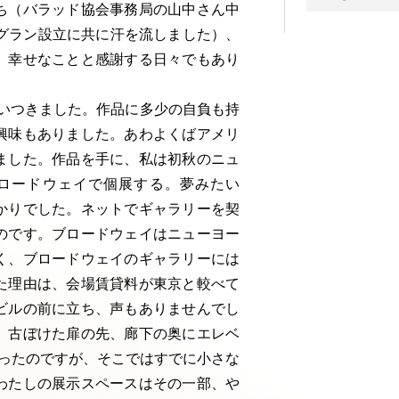
ち（バラッド協会事務局の山中さん中
ー
グラン設立に共に汗を流しました）、
カ
。幸せなことと感謝する日々でもあり
イ
ブ
思いつきました。作品に多少の自負も持
興味もありました。あわよくばアメリ
ました。作品を手に、私は初秋のニュ
ロードウェイで個展する。夢みたい
かりでした。ネットでギャラリーを契
のです。ブロードウェイはニューヨー
く、ブロードウェイのギャラリーには
た理由は、会場賃貸料が東京と較べて
ビルの前に立ち、声もありませんでし
。古ぼけた扉の先、廊下の奥にエレベ
ったのですが、そこではすでに小さな
わたしの展示スペースはその一部、や