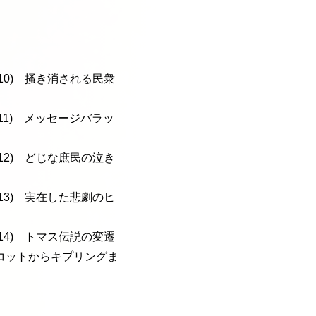
a-110) 掻き消される民衆
a-111) メッセージバラッ
a-112) どじな庶民の泣き
a-113) 実在した悲劇のヒ
a-114) トマス伝説の変遷
コットからキプリングま