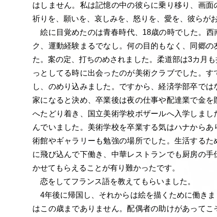
はしません。私は記憶の中の彼らに乗り移り、画面
祈りを、願いを、哀しみを、怒りを、愛を、彼らが
絵に目覚めたのは青春時代、18歳の時でした。西
ク、運動経験まるでなし。何の目的もなく、同郷の
た。案の定、打ちのめされました。柔道部は3カ月も
っとしてる時に出会ったのが美術クラブでした。す
し、のめり込みました。ですから、経済学部卒では
家になると決め、卒業後は夜の仕事や配達業で金を
へたどり着き、国立美術学校ボザールへ入学しまし
んでいました。美術学校を卒業する気はハナからあ
術館やギャラリーも勉強の場所でした。生活するた
に飛び込んで下働き、中華レストランでも厨房の手
かせてもらえることが有り難かったです。
恋をしてフランス語を教えてもらいました。
4年後に帰国し、それからは絵を描くために働きま
はこの歳までありません。配偶者の助けがあってこ