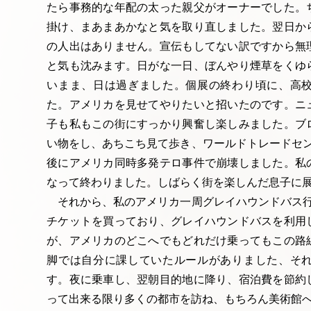
たら事務的な年配の太った親父がオーナーでした。
掛け、まあまあかなと気を取り直しました。翌日か
の人出はありません。宣伝もしてない訳ですから無
と気も沈みます。日がな一日、ぼんやり煙草をくゆ
いまま、日は過ぎました。個展の終わり頃に、高
た。アメリカを見せてやりたいと招いたのです。ニ
子も私もこの街にすっかり興奮し楽しみました。ブ
い物をし、あちこち見て歩き、ワールドトレードセン
後にアメリカ同時多発テロ事件で崩壊しました。私
なって終わりました。しばらく街を楽しんだ息子に
それから、私のアメリカ一周グレイハウンドバス行
チケットを買っており、グレイハウンドバスを利用
が、アメリカのどこへでもどれだけ乗ってもこの路
脚では自分に課していたルールがありました、そ
す。夜に乗車し、翌朝目的地に降り、宿泊費を節約
って出来る限り多くの都市を訪ね、もちろん美術館