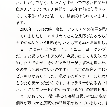
た。絵だけでなく、いろんな出会いでできた仲間た
島さんとはワンちゃん仲間で、20年程前に市営ドッ
そして家族の助けがあって、描き続けられています
ます。
2000年、53歳の時、突如、アメリカでの個展を
っていましたし、アメリカでどんな反応があるやら
カでの成功という朗報がないとも言えぬと皮算用し
ーヨークに降り立ちました。「ニューヨークのブ
だ。」と思ったのも束の間、今思い出しても失敗ば
約したのですが、そのギャラリーがまず私を挫いた
クの中心と思っていたのですが、東京の銀座と同じ
ピンキリがありました。私がそのギャラリーに決め
もやたら安かったからです。ギャラリーがある古い
た。小さなプレートが掛かっているだけの雑居ビル
ーターがあって、5階へ昇ると会場は思いのほか広か
個展が幾つかと所蔵の作品展示があっていました。