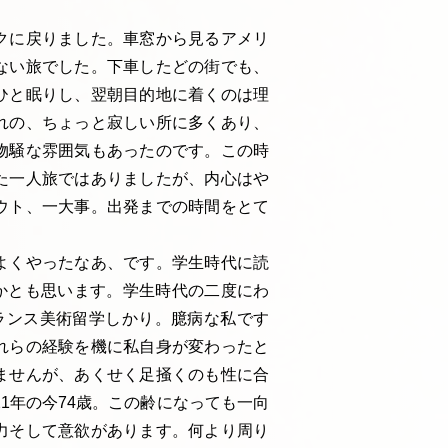
クに戻りました。車窓から見るアメリ
ない旅でした。下車したどの街でも、
ひと眠りし、翌朝目的地に着くのは理
れの、ちょっと寂しい所に多くあり、
物騒な雰囲気もあったのです。この時
た一人旅ではありましたが、内心はや
ウト、一大事。出発までの時間をとて
よくやったなあ、です。学生時代に読
響かとも思います。学生時代の二度にわ
ランス美術留学しかり。臆病な私です
れらの経験を機に私自身が変わったと
ませんが、あくせく足掻くのも性に合
1年の今74歳。この齢になっても一向
力そして意欲があります。何より周り