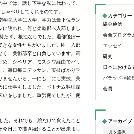
の中では、話し下手な私に代わって、
おしゃべりしてくれるのです。
カテゴリー
南学院大学に入学、学力は最下位ラン
協会通信
友に誘われ、何と柔道部へ入部しまし
会合プログラ
持たず、根性なしでした。退部後ぼー
てきな女性たちがいました。即、入部
エッセイ
なく、美術部卒と自負しています。画
研究
貯め、シベリア、モスクワ経由でパリ
日本における
た。毎日毎日デッサン、実技ばかり学
バラッド挿絵
りませんから、一にも二にも実技。美
めに仕事もしました。ベトナム料理屋
会員
伝いをしました。重労働でしたが、働
した。それでも、絵だけで食えたこと
アーカイブ
そ今日まで描き続けることが出来まし
ア