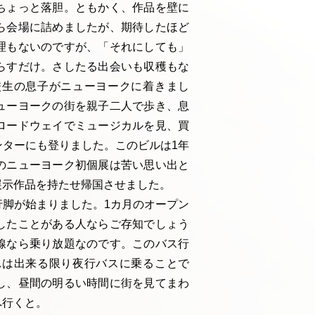
ちょっと落胆。ともかく、作品を壁に
ら会場に詰めましたが、期待したほど
理もないのですが、「それにしても」
らすだけ。さしたる出会いも収穫もな
校生の息子がニューヨークに着きまし
ューヨークの街を親子二人で歩き、息
ロードウェイでミュージカルを見、買
ターにも登りました。このビルは1年
のニューヨーク初個展は苦い思い出と
展示作品を持たせ帰国させました。
脚が始まりました。1カ月のオープン
したことがある人ならご存知でしょう
線なら乗り放題なのです。このバス行
れは出来る限り夜行バスに乗ることで
し、昼間の明るい時間に街を見てまわ
へ行くと。