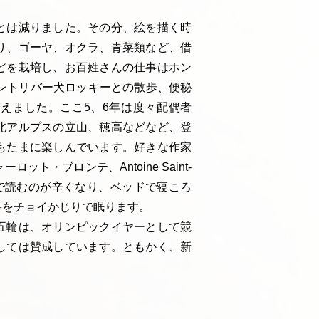
とは減りました。その分、絵を描く時
り、ゴーヤ、オクラ、青菜類など、借
どを栽培し、お百姓さんの仕事はホン
レトリバー犬ロッキーとの散歩、便秘
えました。ここ5、6年は度々配偶者
北アルプスの立山、穂高などなど、登
もたまに楽しんでいます。好きな作家
・ブロンテ、Antoine Saint-
んで読むのが辛くなり、ベッドで寝ころ
書をチョイかじりで眠ります。
五輪は、オリンピックイヤーとして競
しては賛成しています。ともかく、新
。