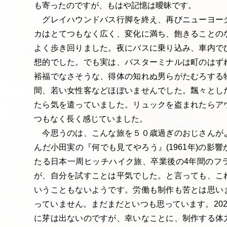
も寄ったのですが、もはや記憶は曖昧です。
グレイハウンドバス行脚を終え、再びニューヨー
カはとてつもなく広く、変化に満ち、飽きることの
よく歩き回りました。夜にバスに乗り込み、車内で
想的でした。でも実は、バスターミナルは町のはず
裕福でなさそうな、得体の知れぬ男らがたむろする
間、若い女性客などほぼいませんでした。飄々とし
たら気を遣っていました。リュックを盗まれたらア
つもなく長く感じていました。
今思うのは、こんな旅を５０歳過ぎのおじさんが
んだ小田実の『何でも見てやろう』(1961年)の影
たる日本一周ヒッチハイク旅、卒業後の4年間のフ
が、自分を試すことは平気でした。と言っても、こ
いうこともないようです。労働も制作も苦とは思い
っていません。まだまだといつも思っています。202
に芽は出ないのですが、幸いなことに、制作する体