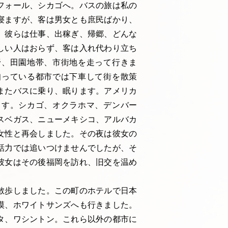
フォール、シカゴへ。バスの旅は私の
寝ますが、客は男女とも庶民ばかり、
。彼らは仕事、出稼ぎ、帰郷、どんな
しい人はおらず、客は入れ代わり立ち
野、田園地帯、市街地を走って行きま
知っている都市では下車して街を散策
またバスに乗り、眠ります。アメリカ
ます。シカゴ、オクラホマ、デンバー
スベガス、ニューメキシコ、アルバカ
女性と再会しました。その夜は彼女の
話力では追いつけませんでしたが、そ
彼女はその後福岡を訪れ、旧交を温め
散歩しました。この町のホテルで日本
漠、ホワイトサンズへも行きました。
タ、ワシントン。これら以外の都市に