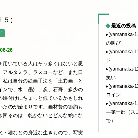
（２５）
最近の投稿
”
▸(yamanak
の叫び
-26
▸(yamanak
ド
を用いている人はそう多くはないと思
▸(yamanak
。アルタミラ、ラスコーなど、また日
笑い
。私は自分の絵画手法を「土彩画」と
▸(yamanak
インで、水、墨汁、炭、石膏、多少の
ロイン
の絵付けにちょっと似ているかもしれ
▸(yamanak
いたのが始まりです。画材費の節約も
—第一部（ス
き困るのは、乾かないとどんな絵にな
で）
犬・猫などの身近な生きもので、写実