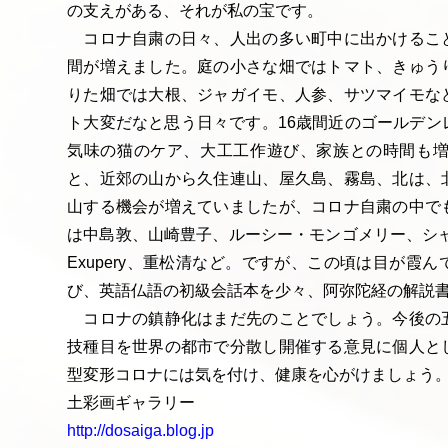
の支えがある、それが私の宝です。
コロナ自粛の日々、人出の多い町中に出かけるこ
間が増えました。庭の小さな畑ではトマト、きゅう
りた畑では大根、ジャガイモ、人参、サツマイモな
ト大変だなと思う日々です。16歳間近のゴールデン
気味の猫のケア、大工工作遊び、家族との時間も増
と、近郊の山から久住連山、屋久島、霧島、北は、
山する機会が増えていましたが、コロナ自粛の中で
は中島敦、山崎豊子、ルーシー・モンゴメリー、シャーロット
Exupery、重松清など。ですが、この頃は目が霞
び、英語仏語の初級会話本を少々、阿弥陀経の解説
コロナの鎮静化はまだ先のことでしょう。今後の
技種目を世界の都市で分散し開催する意見に個人と
型変形コロナには気を付け、健康を心がけましょう
土彩画ギャラリー
http://dosaiga.blog.jp