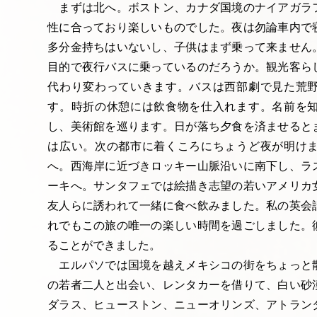
まずは北へ。ボストン、カナダ国境のナイアガラ
性に合っており楽しいものでした。夜は勿論車内で
多分金持ちはいないし、子供はまず乗って来ません
目的で夜行バスに乗っているのだろうか。観光客ら
代わり変わっていきます。バスは西部劇で見た荒
す。時折の休憩には飲食物を仕入れます。名前を
し、美術館を巡ります。日が落ち夕食を済ませると
は広い。次の都市に着くころにちょうど夜が明け
へ。西海岸に近づきロッキー山脈沿いに南下し、ラ
ーキへ。サンタフェでは絵描き志望の若いアメリカ
友人らに誘われて一緒に食べ飲みました。私の英会
れでもこの旅の唯一の楽しい時間を過ごしました。
ることができました。
エルパソでは国境を越えメキシコの街をちょっと
の若者二人と出会い、レンタカーを借りて、白い砂
ダラス、ヒューストン、ニューオリンズ、アトラン