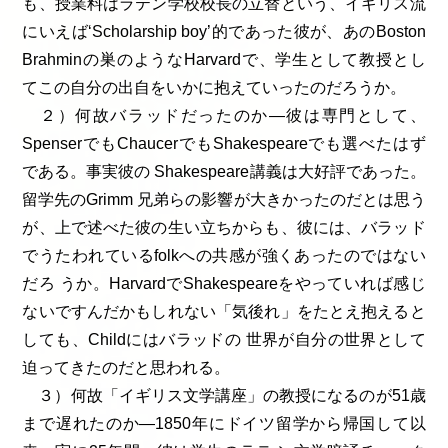
も、授業料はラテン学校校長の立替という、イギリス流
にいえば‘Scholarship boy’的であった彼が、あのBoston
Brahminの巣のようなHarvardで、学生として教授とし
てこの自分の出自をいかに抱えていったのだろうか。
２）何故バラッドだったのか―彼は専門として、
SpenserでもChaucerでもShakespeareでも選べたはず
である。事実彼の Shakespeare講義は大好評であった。
留学先のGrimm 兄弟らの影響が大きかったのだとは思う
が、上で述べた彼の生い立ちからも、彼には、バラッド
でうたわれているfolkへの共感が強くあったのではない
だろ うか。HarvardでShakespeareをやっていれば感じ
ないですんだかもしれない「気後れ」をたとえ抱えると
しても、Childにはバラッドの 世界が自分の世界として
迫ってきたのだと思われる。
３）何故「イギリス文学講座」の教授になるのが51歳
まで遅れたのか―1850年にドイツ留学から帰国して以