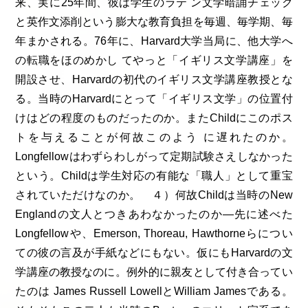
来、実に25年間、彼は学生のラテ ン文学暗誦チェック
と英作文添削という膨大な教育負担を毎週、毎学期、毎
年まかされる。76年に、Harvard大学当局に、他大学へ
の転職をほのめかし てやっと「イギリス文学講座」を
開設させ、Harvardの初代のイギリス文学講座教授とな
る。当時のHarvardにとって「イギリス文学」の位置付
けはどの程度のものだったのか。またChildにこのポス
トを与えることが何故このよう に遅れたのか。
Longfellowはわずらわしがって定期試験さえしなかった
という。Childは学生対応の有能な「職人」として重宝
されていただけなのか。 ４）何故Childは当時のNew
Englandの文人とつきあわなかったのか―先に述べた
Longfellowや、Emerson, Thoreau, Hawthorneらについ
ての彼の言及が手紙などにもない。仮にもHarvardの文
学講座の教授なのに。例外的に親友として付き合ってい
たのは James Russell LowellとWilliam Jamesである。