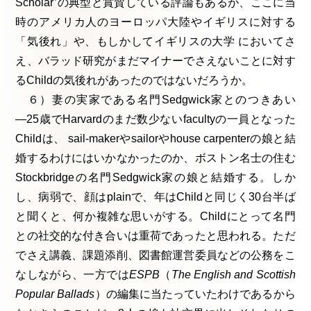
Scholar’の典型と賞賛している評論もあるが、ここに当
時のアメリカ人のヨーロッパ大陸やイギリスに対する
「気後れ」や、もしかしてイギリスの大学 においてさ
え、バラッド研究がまだマイナーでさえないことに対す
るChildの気後れがあったのではないだろうか。
６）妻の実家である名門Sedgwick家とのつきあい
―25歳でHarvardのまだ数少ないfacultyの一員となった
Childは、 sail-makerやsailorやhouse carpenterの娘と結
婚するわけにはいかなかったのか、ボストン名士の住む
Stockbridgeの名門Sedgwick家の娘と結婚する。しか
し、病弱で、顔はplainで、年はChildと同じく30台半ば
と聞くと、何か複雑な思いがする。Childにとって名門
との社交的な付き合いは重荷であったと思われる。ただ
でさえ講義、課題添削、図書館運営委員などの公務をこ
なしながら、一方では
ESPB
（
The English and Scottish
Popular Ballads
）の編集に当たっていたわけであるから