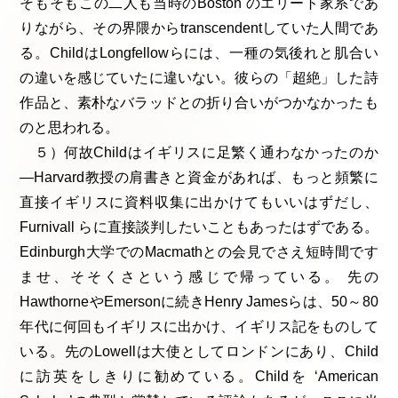
そもそもこの二人も当時のBoston のエリート家系であ
りながら、その界隈からtranscendentしていた人間であ
る。ChildはLongfellowらには、一種の気後れと肌合い
の違いを感じていたに違いない。彼らの「超絶」した詩
作品と、素朴なバラッドとの折り合いがつかなかったも
のと思われる。
５）何故Childはイギリスに足繁く通わなかったのか
―Harvard教授の肩書きと資金があれば、もっと頻繁に
直接イギリスに資料収集に出かけてもいいはずだし、
Furnivall らに直接談判したいこともあったはずである。
Edinburgh大学でのMacmathとの会見でさえ短時間です
ませ、そそくさという感じで帰っている。 先の
HawthorneやEmersonに続きHenry Jamesらは、50～80
年代に何回もイギリスに出かけ、イギリス記をものして
いる。先のLowellは大使としてロンドンにあり、Child
に訪英をしきりに勧めている。Childを ‘American