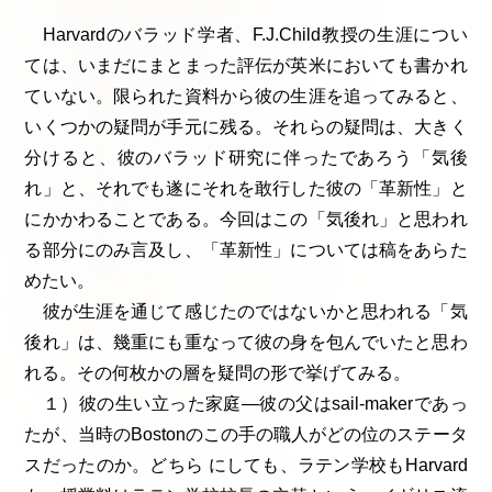
Harvardのバラッド学者、F.J.Child教授の生涯につい
ては、いまだにまとまった評伝が英米においても書かれ
ていない。限られた資料から彼の生涯を追ってみると、
いくつかの疑問が手元に残る。それらの疑問は、大きく
分けると、彼のバラッド研究に伴ったであろう「気後
れ」と、それでも遂にそれを敢行した彼の「革新性」と
にかかわることである。今回はこの「気後れ」と思われ
る部分にのみ言及し、「革新性」については稿をあらた
めたい。
彼が生涯を通じて感じたのではないかと思われる「気
後れ」は、幾重にも重なって彼の身を包んでいたと思わ
れる。その何枚かの層を疑問の形で挙げてみる。
１）彼の生い立った家庭―彼の父はsail-makerであっ
たが、当時のBostonのこの手の職人がどの位のステータ
スだったのか。どちら にしても、ラテン学校もHarvard