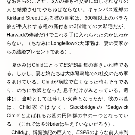
なおさらのことだ。3人の娘も社交界に出しそれなりの
人と結婚させてやらねばならない。キャンパス近郊の
Kirkland Streetにある彼の自宅は、300種以上のバラを
彼が手入れする程の庭付きの3階建ての大邸宅だが、
Harvardの俸給だけでこれを手に入れられたのかはわか
らない。（ちなみにLongfellowの大邸宅は、妻の実家か
らの結婚プレゼントである）。
夏休みはChildにとって
ESPB
編 集の書きいれ時であ
る。しかし、妻と娘たちは大体避暑地での社交のため家
をあけている。Childが病院で亡くなった時もそうであ
り、のちに牧師となった 息子だけがみとっている。遺
体は、当時としては珍しい火葬となったが、彼のお墓
は、Child家ではなく、Stockbridgeの ‘Sedgwick
Circle’とよばれるお墓の円陣群の中の一つとなってい
る。（これでは多分brierは生えていないだろう）。
Childは、博覧強記の巨人で、
ESPB
のような前人未到